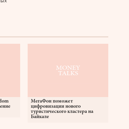
ных
edom
МегаФон поможет
ение
цифровизации нового
туристического кластера на
Байкале