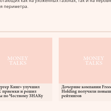
отающих как на ухоженных газонах, так и на неров
ля периметра.
ургер Кинг» улучшил
Дочерние компании Fre
с приемки и решил
Holding получили повыш
ы по Честному ЗНАКу
рейтингов