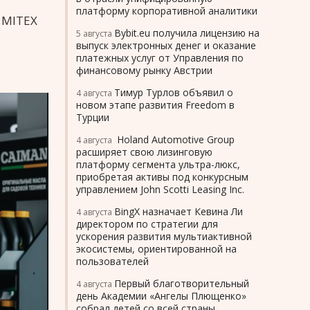
платформу корпоративной аналитики
 MITEX
Bybit.eu получила лицензию на
5 августа
выпуск электронных денег и оказание
платежных услуг от Управления по
финансовому рынку Австрии
Тимур Турлов объявил о
4 августа
новом этапе развития Freedom в
Турции
Holand Automotive Group
4 августа
расширяет свою лизинговую
платформу сегмента ультра-люкс,
приобретая активы под конкурсным
управлением John Scotti Leasing Inc.
BingX назначает Кевина Ли
4 августа
директором по стратегии для
ускорения развития мультиактивной
экосистемы, ориентированной на
пользователей
Первый благотворительный
4 августа
день Академии «Ангелы Плющенко»
собрал детей со всей страны