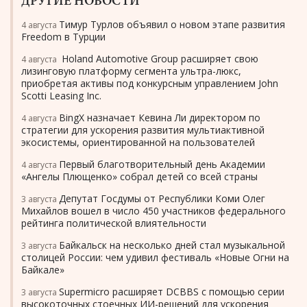
ДРУГИЕ НОВОСТИ
Тимур Турлов объявил о новом этапе развития
4 августа
Freedom в Турции
Holand Automotive Group расширяет свою
4 августа
лизинговую платформу сегмента ультра-люкс,
приобретая активы под конкурсным управлением John
Scotti Leasing Inc.
BingX назначает Кевина Ли директором по
4 августа
стратегии для ускорения развития мультиактивной
экосистемы, ориентированной на пользователей
Первый благотворительный день Академии
4 августа
«Ангелы Плющенко» собрал детей со всей страны
Депутат Госдумы от Республики Коми Олег
3 августа
Михайлов вошел в число 450 участников федерального
рейтинга политической влиятельности
Байкальск на несколько дней стал музыкальной
3 августа
столицей России: чем удивил фестиваль «Новые Огни на
Байкале»
Supermicro расширяет DCBBS с помощью серии
3 августа
высокоточных стоечных ИИ-решений для ускорения