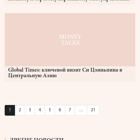
Global Times: ключевой визит Си Цзиньпина в
Центральную Азию
1
2
3
4
5
6
7
…
21