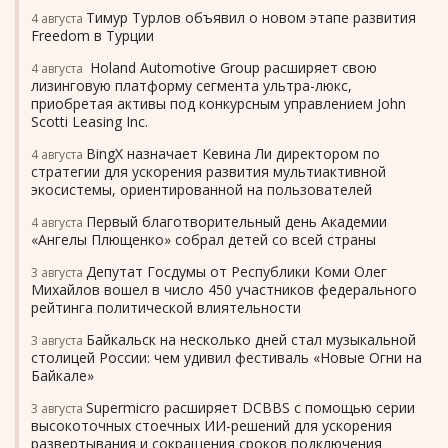
Тимур Турлов объявил о новом этапе развития
4 августа
Freedom в Турции
Holand Automotive Group расширяет свою
4 августа
лизинговую платформу сегмента ультра-люкс,
приобретая активы под конкурсным управлением John
Scotti Leasing Inc.
BingX назначает Кевина Ли директором по
4 августа
стратегии для ускорения развития мультиактивной
экосистемы, ориентированной на пользователей
Первый благотворительный день Академии
4 августа
«Ангелы Плющенко» собрал детей со всей страны
Депутат Госдумы от Республики Коми Олег
3 августа
Михайлов вошел в число 450 участников федерального
рейтинга политической влиятельности
Байкальск на несколько дней стал музыкальной
3 августа
столицей России: чем удивил фестиваль «Новые Огни на
Байкале»
Supermicro расширяет DCBBS с помощью серии
3 августа
высокоточных стоечных ИИ-решений для ускорения
развертывания и сокращения сроков подключения