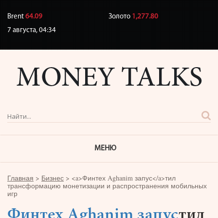
Brent
64.09
Золото
1,277.80
7 августа,
04:34
МЕНЮ
Главная
>
Бизнес
>
<a>Финтех Aghanim запус</a>тил
трансформацию монетизации и распространения мобильных
игр
Финтех Aghanim запус
тил