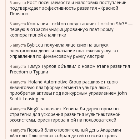
Рост посещаемости и налоговых поступлений
5 августа
подтверждает эффективность развития «Красной
Поляны»
Компания Lockton представляет Lockton SAGE —
5 августа
первую в отрасли унифицированную платформу
корпоративной аналитики
Bybit.eu получила лицензию на выпуск
5 августа
электронных денег и оказание платежных услуг от
Управления по финансовому рынку Австрии
Тимур Турлов объявил о новом этапе развития
4 августа
Freedom в Турции
Holand Automotive Group расширяет свою
4 августа
лизинговую платформу сегмента ультра-люкс,
приобретая активы под конкурсным управлением John
Scotti Leasing Inc.
BingX назначает Кевина Ли директором по
4 августа
стратегии для ускорения развития мультиактивной
экосистемы, ориентированной на пользователей
Первый благотворительный день Академии
4 августа
«Ангелы Плющенко» собрал детей со всей страны