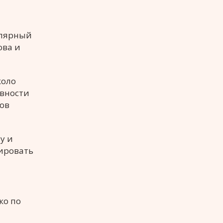
улярный
ова и
коло
ивности
ров
у и
сировать
ко по