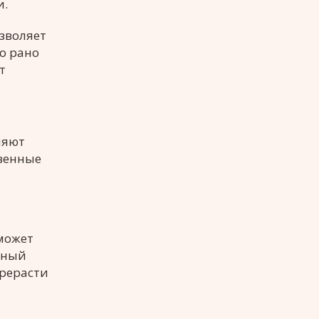
и.
озволяет
о рано
т
ляют
твенные
может
нный
ерерасти