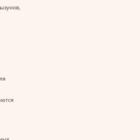
ызунов,
ля
яются
нных