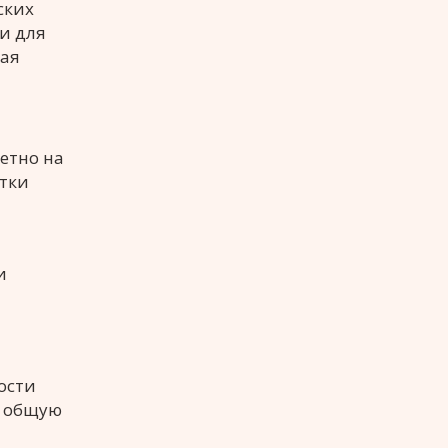
ских
и для
ная
етно на
ятки
и
ости
и общую