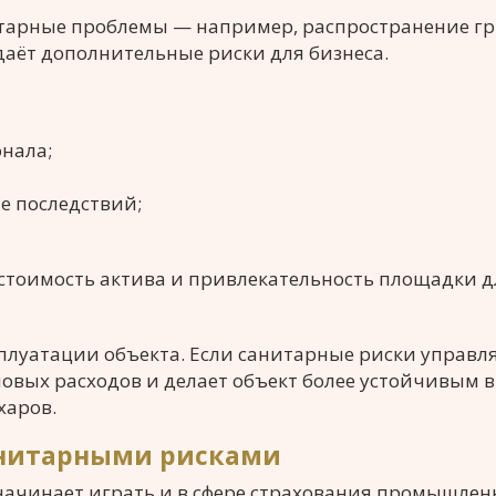
итарные проблемы — например, распространение гр
даёт дополнительные риски для бизнеса.
нала;
е последствий;
 стоимость актива и привлекательность площадки д
сплуатации объекта. Если санитарные риски управл
новых расходов и делает объект более устойчивым в
харов.
анитарными рисками
начинает играть и в сфере страхования промышле