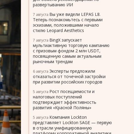
развертыванию ИИ
Вы уже видели LEPAS L8.
7 августа
Теперь познакомьтесь с первыми
эскизами, положившими начало
стилю Leopard Aesthetics
BingX запускает
7 августа
мультиактивную торговую кампанию
с призовым фондом 2 млн USDT,
посвященную самым актуальным
рыночным трендам
Эксперты предложили
6 августа
отказаться от точечной застройки
при развитии российских городов
Рост посещаемости и
5 августа
налоговых поступлений
подтверждает эффективность
развития «Красной Поляны»
Компания Lockton
5 августа
представляет Lockton SAGE — первую
в отрасли унифицированную
платформу корпоративной аналитики