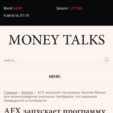
Brent
64.09
Золото
1,277.80
6 августа,
01:10
МЕНЮ
Главная
>
Крипта
>
AFX запускает программу баллов Mainnet
для вознаграждения реальных трейдеров, поставщиков
ликвидности и сообществ
AFX запускает программу