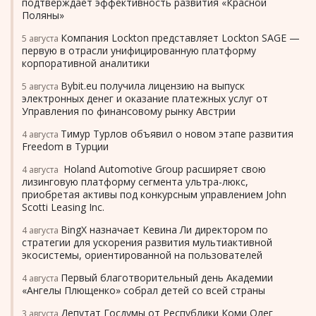
подтверждает эффективность развития «Красной
Поляны»
Компания Lockton представляет Lockton SAGE —
5 августа
первую в отрасли унифицированную платформу
корпоративной аналитики
Bybit.eu получила лицензию на выпуск
5 августа
электронных денег и оказание платежных услуг от
Управления по финансовому рынку Австрии
Тимур Турлов объявил о новом этапе развития
4 августа
Freedom в Турции
Holand Automotive Group расширяет свою
4 августа
лизинговую платформу сегмента ультра-люкс,
приобретая активы под конкурсным управлением John
Scotti Leasing Inc.
BingX назначает Кевина Ли директором по
4 августа
стратегии для ускорения развития мультиактивной
экосистемы, ориентированной на пользователей
Первый благотворительный день Академии
4 августа
«Ангелы Плющенко» собрал детей со всей страны
Депутат Госдумы от Республики Коми Олег
3 августа