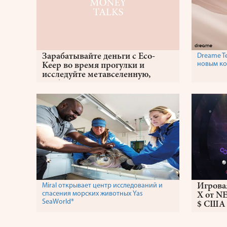
Зарабатывайте деньги с Eco-
Dreame T
новым ко
Keep во время прогулки и
исследуйте метавселенную,
чтобы достичь углеродной
нейтральности
Miral открывает центр исследований и
Игрова
спасения морских животных Yas
X от N
SeaWorld®
$ США 