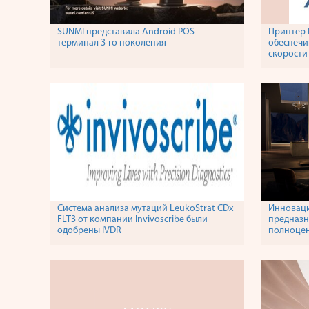
SUNMI представила Android POS-
Принтер 
терминал 3-го поколения
обеспечи
скорости
Система анализа мутаций LeukoStrat CDx
Инноваци
FLT3 от компании Invivoscribe были
предназн
одобрены IVDR
полноце