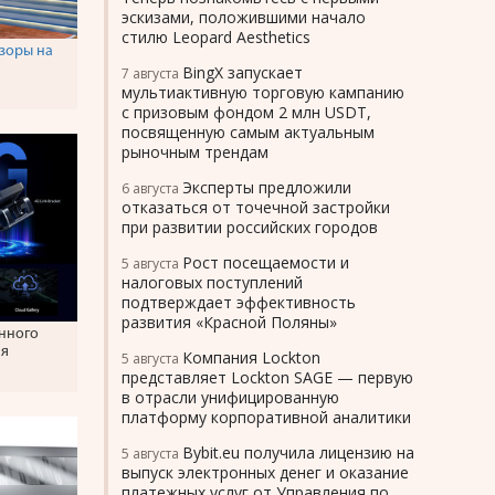
эскизами, положившими начало
стилю Leopard Aesthetics
изоры на
BingX запускает
7 августа
мультиактивную торговую кампанию
с призовым фондом 2 млн USDT,
посвященную самым актуальным
рыночным трендам
Эксперты предложили
6 августа
отказаться от точечной застройки
при развитии российских городов
Рост посещаемости и
5 августа
налоговых поступлений
подтверждает эффективность
развития «Красной Поляны»
нного
ия
Компания Lockton
5 августа
представляет Lockton SAGE — первую
в отрасли унифицированную
платформу корпоративной аналитики
Bybit.eu получила лицензию на
5 августа
выпуск электронных денег и оказание
платежных услуг от Управления по