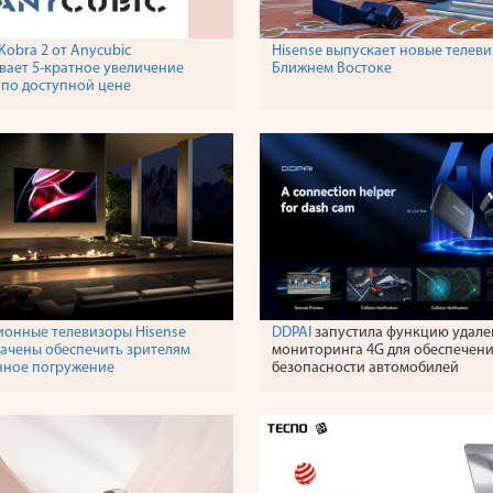
Kobra 2 от Anycubic
Hisense выпускает новые телев
вает 5-кратное увеличение
Ближнем Востоке
 по доступной цене
онные телевизоры Hisense
DDPAI
запустила функцию удале
ачены обеспечить зрителям
мониторинга 4G для обеспечен
нное погружение
безопасности автомобилей