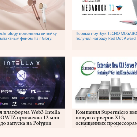
echnology пополнила линейку
Первый ноутбук TECNO MEGABO
мпактным феном Hair Glory.
получил награду Red Dot Award
я платформа Web3 Intella
Компания Supermicro вы
EOWIZ привлекла 12 млн
новую серверов X13,
до запуска на Polygon
оснащенных процессора
Intel® Xeon Scalable 4-го
поколения