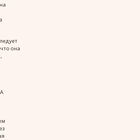
 на
в
следует
что она
,
 А
ым
ез
ая