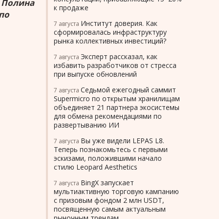
» Полина
к продаже
по
Институт доверия. Как
7 августа
сформировалась инфраструктуру
рынка коллективных инвестиций?
Эксперт рассказал, как
7 августа
избавить разработчиков от стресса
при выпуске обновлений
Седьмой ежегодный саммит
7 августа
Supermicro по открытым хранилищам
объединяет 21 партнера экосистемы
для обмена рекомендациями по
развертыванию ИИ
Вы уже видели LEPAS L8.
7 августа
Теперь познакомьтесь с первыми
эскизами, положившими начало
стилю Leopard Aesthetics
BingX запускает
7 августа
мультиактивную торговую кампанию
с призовым фондом 2 млн USDT,
посвященную самым актуальным
рыночным трендам