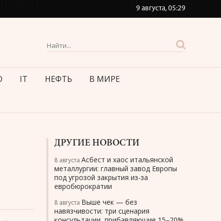
9 августа,
05:29
О
IT
НЕФТЬ
В МИРЕ
ДРУГИЕ НОВОСТИ
Асбест и хаос итальянской
8 августа
металлургии: главный завод Европы
под угрозой закрытия из-за
евробюрократии
Выше чек — без
8 августа
навязчивости: три сценария
консультации, прибавляющие 15–20%