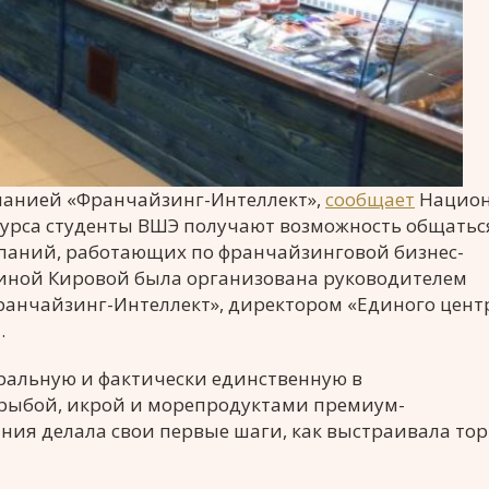
мпанией «Франчайзинг-Интеллект»,
сообщает
Нацио
урса студенты ВШЭ получают возможность общаться
аний, работающих по франчайзинговой бизнес-
олиной Кировой была организована руководителем
анчайзинг-Интеллект», директором «Единого цент
а.
еральную и фактически единственную в
 рыбой, икрой и морепродуктами премиум-
ания делала свои первые шаги, как выстраивала то