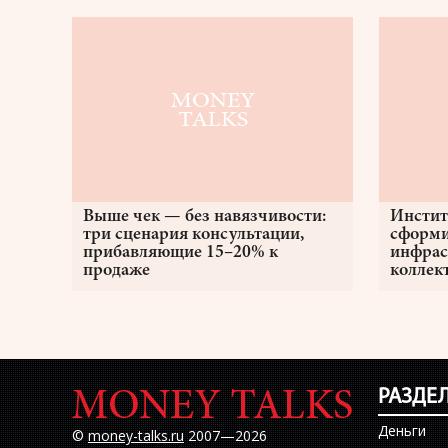
Выше чек — без навязчивости:
Инстит
три сценария консультации,
сформи
прибавляющие 15–20% к
инфрас
продаже
коллек
РАЗДЕ
Деньги
©
money-talks.ru
2007—2026