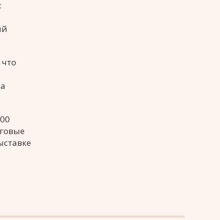
:
ий
 что
на
500
нговые
ыставке