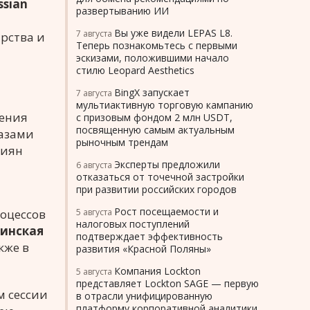
sian
развертыванию ИИ
й
Вы уже видели LEPAS L8.
7 августа
рства и
Теперь познакомьтесь с первыми
эскизами, положившими начало
стилю Leopard Aesthetics
BingX запускает
7 августа
мультиактивную торговую кампанию
чения
с призовым фондом 2 млн USDT,
посвященную самым актуальным
лазами
рыночным трендам
сиян
Эксперты предложили
6 августа
отказаться от точечной застройки
при развитии российских городов
Рост посещаемости и
оцессов
5 августа
налоговых поступлений
инская
подтверждает эффективность
кже в
развития «Красной Поляны»
Компания Lockton
5 августа
представляет Lockton SAGE — первую
м сессии
в отрасли унифицированную
платформу корпоративной аналитики