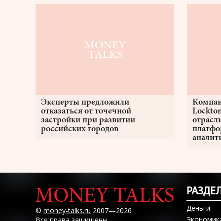
Эксперты предложили
Компан
отказаться от точечной
Lockto
застройки при развитии
отрасл
российских городов
платфо
аналит
РАЗДЕ
Деньги
©
money-talks.ru
2007—2026
Экономик
Все права защищены