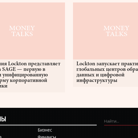
ия Lockton представляет
Lockton запускает практи
n SAGE — первую в
глобальных центров обр
и унифицированную
данных и цифровой
рму корпоративной
инфраструктуры
ики
ЛЫ
Бизнес
а
Финансы