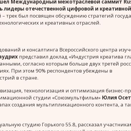
ошел
Международный межотраслевой саммит Rus
лись лидеры отечественной цифровой и креативно
 – трек был посвящен обсуждению стратегий госуда
ехнологических и креативных отраслей.
ований и консалтинга Всероссийского центра изу
аудрих
представил доклад «Индустрия креатива г
данными, согласно которым больше двух третей рос
иях. При этом 90% респондентов убеждены в
трий в стране.
визация, технологизация и оптимизация бизнес-пр
анимационной студии «Союзмультфильм»
Юлия Осет
тапах создания мультипликационного контента, а та
льную студию Горького 55.8, рассказал участника