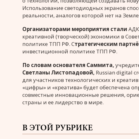
о технологии, позволяющей создавать нову
Использование светодиодных экранов спос
реальности, аналогов которой нет на Земле
Организаторами мероприятия стали
АДКБ
креативной (творческой) экономики в Со
политике ТПП РФ. С
тратегическим
партн
инвестиционной политике ТПП РФ.
По словам основателя Саммита,
учредите
Светланы Листопадовой,
Russian digital
для участников технологических и креати
«цифры» и «креатива» будет обеспечена оп
совместные инновационные решения, ори
страны и ее лидерство в мире.
В ЭТОЙ РУБРИКЕ