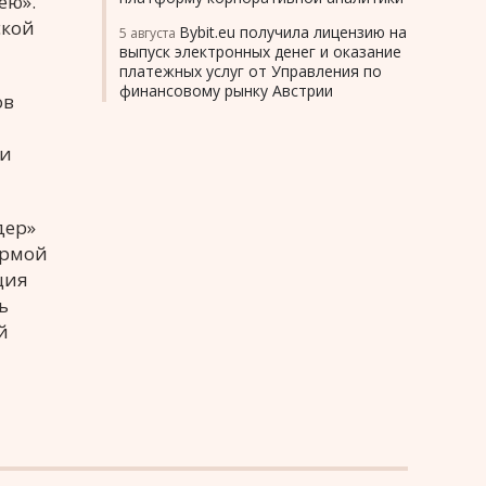
ею».
ской
Bybit.eu получила лицензию на
5 августа
выпуск электронных денег и оказание
платежных услуг от Управления по
финансовому рынку Австрии
ов
 и
дер»
ормой
ция
ь
й