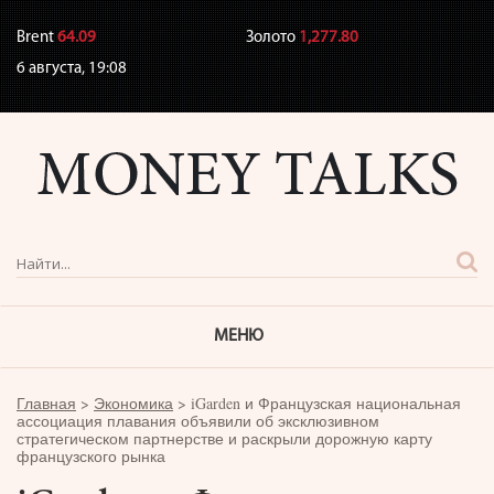
Brent
64.09
Золото
1,277.80
6 августа,
19:08
МЕНЮ
Главная
>
Экономика
>
iGarden и Французская национальная
ассоциация плавания объявили об эксклюзивном
стратегическом партнерстве и раскрыли дорожную карту
французского рынка