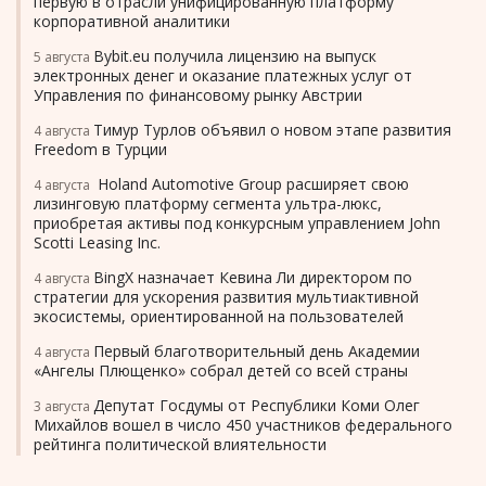
первую в отрасли унифицированную платформу
корпоративной аналитики
Bybit.eu получила лицензию на выпуск
5 августа
электронных денег и оказание платежных услуг от
Управления по финансовому рынку Австрии
Тимур Турлов объявил о новом этапе развития
4 августа
Freedom в Турции
Holand Automotive Group расширяет свою
4 августа
лизинговую платформу сегмента ультра-люкс,
приобретая активы под конкурсным управлением John
Scotti Leasing Inc.
BingX назначает Кевина Ли директором по
4 августа
стратегии для ускорения развития мультиактивной
экосистемы, ориентированной на пользователей
Первый благотворительный день Академии
4 августа
«Ангелы Плющенко» собрал детей со всей страны
Депутат Госдумы от Республики Коми Олег
3 августа
Михайлов вошел в число 450 участников федерального
рейтинга политической влиятельности