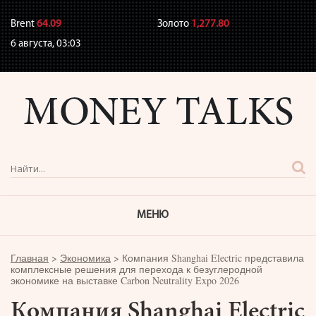
Brent
64.09
Золото
1,277.80
6 августа,
03:03
МЕНЮ
Главная
>
Экономика
>
Компания Shanghai Electric представила
комплексные решения для перехода к безуглеродной
экономике на выставке Carbon Neutrality Expo 2026
Компания Shanghai Electric