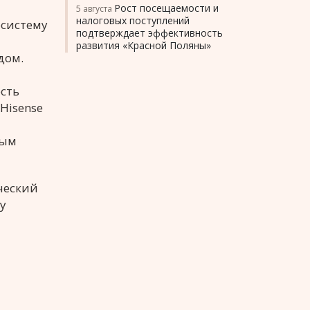
Рост посещаемости и
5 августа
налоговых поступлений
осистему
подтверждает эффективность
развития «Красной Поляны»
дом.
есть
Hisense
вым
ческий
у