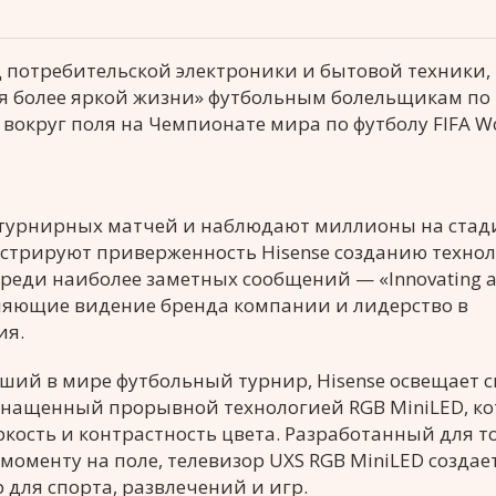
 потребительской электроники и бытовой техники,
я более яркой жизни» футбольным болельщикам по
округ поля на Чемпионате мира по футболу FIFA Wo
 турнирных матчей и наблюдают миллионы на стад
стрируют приверженность Hisense созданию технол
еди наиболее заметных сообщений — «Innovating a 
крепляющие видение бренда компании и лидерство в
ия.
йший в мире футбольный турнир, Hisense освещает 
оснащенный прорывной технологией RGB MiniLED, к
кость и контрастность цвета. Разработанный для то
оменту на поле, телевизор UXS RGB MiniLED создае
ля спорта, развлечений и игр.