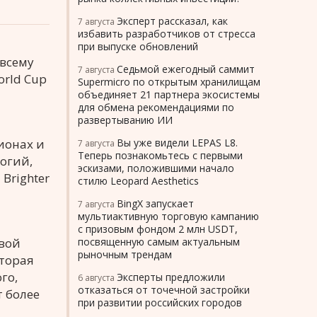
Эксперт рассказал, как
7 августа
избавить разработчиков от стресса
при выпуске обновлений
 всему
Седьмой ежегодный саммит
7 августа
rld Cup
Supermicro по открытым хранилищам
объединяет 21 партнера экосистемы
для обмена рекомендациями по
развертыванию ИИ
ионах и
Вы уже видели LEPAS L8.
7 августа
Теперь познакомьтесь с первыми
огий,
эскизами, положившими начало
Brighter
стилю Leopard Aesthetics
BingX запускает
7 августа
мультиактивную торговую кампанию
с призовым фондом 2 млн USDT,
свой
посвященную самым актуальным
рыночным трендам
оторая
го,
Эксперты предложили
6 августа
отказаться от точечной застройки
т более
при развитии российских городов