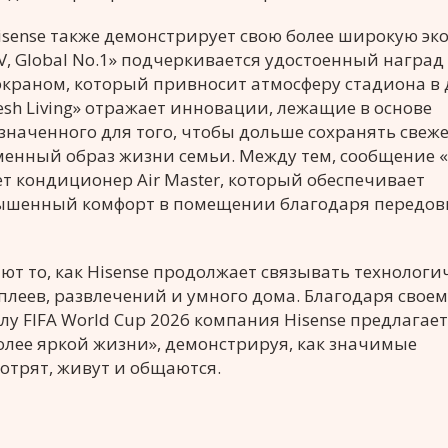
ense также демонстрирует свою более широкую эк
V, Global No.1» подчеркивается удостоенный наград
экраном, который привносит атмосферу стадиона в 
Fresh Living» отражает инновации, лежащие в основе
значенного для того, чтобы дольше сохранять свеж
енный образ жизни семьи. Между тем, сообщение «
рует кондиционер Air Master, который обеспечивает
вышенный комфорт в помещении благодаря передо
т то, как Hisense продолжает связывать технологи
плеев, развлечений и умного дома. Благодаря своем
у FIFA World Cup 2026 компания Hisense предлагает
олее яркой жизни», демонстрируя, как значимые
отрят, живут и общаются.