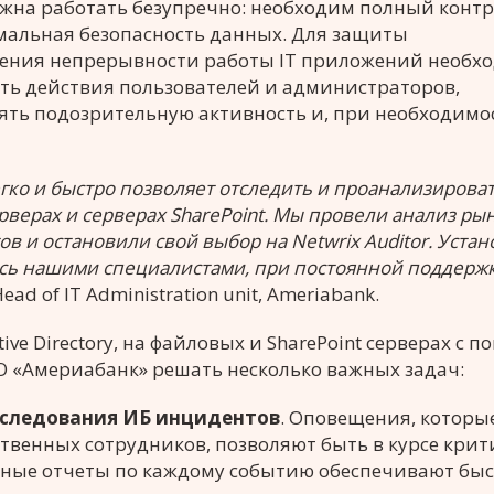
лжна работать безупречно: необходим полный контр
мальная безопасность данных. Для защиты
ения непрерывности работы IT приложений необх
ть действия пользователей и администраторов,
ть подозрительную активность и, при необходимо
ко и быстро позволяет отследить и проанализироват
ерверах и серверах SharePoint. Мы провели анализ рын
 и остановили свой выбор на Netwrix Auditor. Устан
ась нашими специалистами, при постоянной поддерж
ead of IT Administration unit, Ameriabank.
e Directory, на файловых и SharePoint серверах с 
АО «Америабанк» решать несколько важных задач:
сследования ИБ инцидентов
. Оповещения, которы
твенных сотрудников, позволяют быть в курсе крит
льные отчеты по каждому событию обеспечивают бы