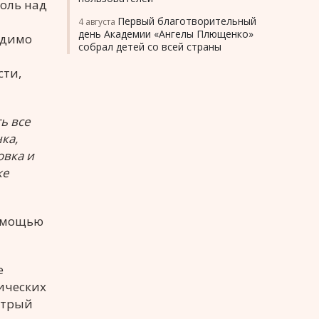
оль над
Первый благотворительный
4 августа
день Академии «Ангелы Плющенко»
одимо
собрал детей со всей страны
сти,
ь все
ка,
овка и
ке
помощью
е
ических
стрый