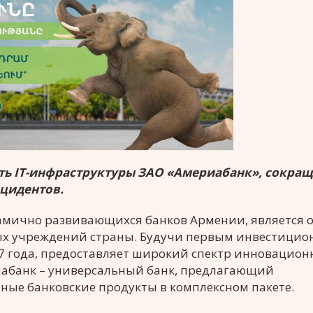
сть IT-инфраструктуры ЗАО «Америабанк», сокра
нцидентов.
намично развивающихся банков Армении, является 
ых учреждений страны. Будучи первым инвестици
07 года, предоставляет широкий спектр инновацио
риабанк – универсальный банк, предлагающий
ые банковские продукты в комплексном пакете.