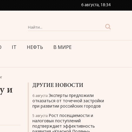
6 августа,
18:34
О
IT
НЕФТЬ
В МИРЕ
r
ДРУГИЕ НОВОСТИ
y и
Эксперты предложили
6 августа
отказаться от точечной застройки
при развитии российских городов
Рост посещаемости и
5 августа
налоговых поступлений
подтверждает эффективность
развития «Красной Поляны»