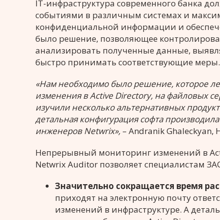
IT-инфраструктура современного банка до
событиями в различным системах и макси
конфиденциальной информации и обеспеч
было решение, позволяющее контролирова
анализировать полученные данные, выявля
быстро принимать соответствующие меры.
«Нам необходимо было решение, которое лег
изменения в Active Directory, на файловых с
изучили несколько альтернативных продуктов
детальная конфигурация софта производил
инженеров Netwrix»,
– Andranik Ghaleckyan, H
Непрерывный мониторинг изменений в Activ
Netwrix Auditor позволяет специалистам З
Значительно сокращается время ра
приходят на электронную почту ответс
изменений в инфраструктуре. А дета