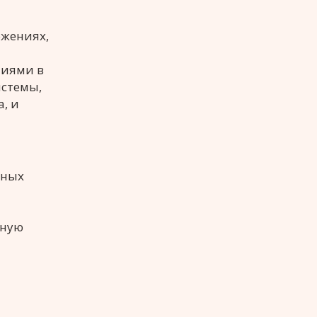
ожениях,
тиями в
истемы,
, и
мных
бную