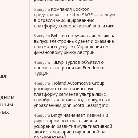
Компания Lockton
5 августа
представляет Lockton SAGE — первую
в отрасли унифицированную
платформу корпоративной аналитики
Bybit.eu получила лицензию на
5 августа
выпуск электронных денег и оказание
платежных услуг от Управления по
финансовому рынку Австрии
Тимур Турлов объявил о
4 августа
новом этапе развития Freedom в
Турции
щая
Holand Automotive Group
4 августа
расширяет свою лизинговую
платформу сегмента ультра-люкс,
одним
приобретая активы под конкурсным
онным
управлением John Scotti Leasing Inc.
нных
BingX назначает Кевина Ли
4 августа
директором по стратегии для
ускорения развития мультиактивной
экосистемы, ориентированной на
пользователей