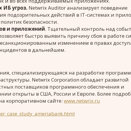
, так и во всех поддерживаемых приложениях.
 ИБ угроз.
Netwrix Auditor анализирует поведение
ия подозрительных действий в IT-системах и прил
политик безопасности.
сов и приложений
. Тщательный контроль над собы
озволяет быстро выявить причину сбоя в работе с
есанкционированным изменением в правах доступа
нцидентов в дальнейшем.
пания, специализирующаяся на разработке програм
структуры. Netwrix Corporation обладает развитой
естных поставщиков программного обеспечения и
нии открыты в США, России и Европе. Более подро
на корпоративном сайте:
www.netwrix.ru
mer_case_study_ameriabank.html