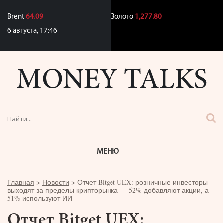
Brent
64.09
Золото
1,277.80
6 августа,
17:46
МЕНЮ
Главная
>
Новости
>
Отчет Bitget UEX: розничные инвесторы
выходят за пределы крипторынка — 52% добавляют акции, а
51% используют ИИ
Отчет Bitget UEX: