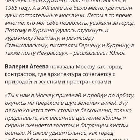
человек. Село Куркино стало частью Москвы в
1985 году. А в XIX веке это было место, где имели
дачи состоятельные москвичи. Летом в то время
многие, кто мог себе позволить, уезжали за город.
Поэтому в Куркино удалось отдохнуть и
художнику Левитану, и режиссёру
Станиславскому, писателям Герцену и Куприну, а
также поэту Некрасову», – рассказывает Юлия.
Валерия Агеева
показала Москву как город
контрастов, где архитектура сочетается с
природой и зелёными пространствами:
«Ты к нам в Москву приезжай и пройди по Арбату,
окунись на Тверском в шум зелёных аллей. Эту
песню хочется петь столице бесконечно, только
представьте, как весеннее цветение яблонь и
сирени сменяется золотом и багрянцем листвы
осенью. И самое удивительное, как город