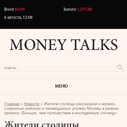
Brent
64.09
Золото
1,277.80
6 августа,
12:08
МЕНЮ
Главная
>
Новости
>
Жители столицы рассказали о музеях,
старинных районах и неожиданных уголках Москвы в рамках
проекта «Больше, чем путешествие в молодёжную столицу»
Жители столицы