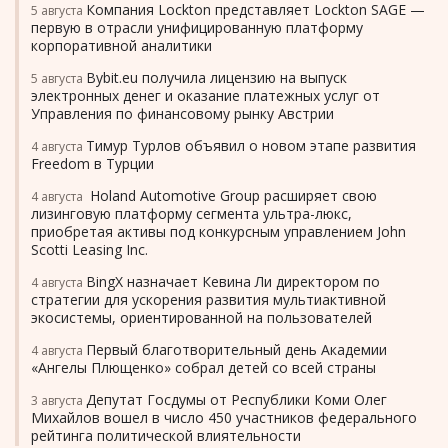
Компания Lockton представляет Lockton SAGE —
5 августа
первую в отрасли унифицированную платформу
корпоративной аналитики
Bybit.eu получила лицензию на выпуск
5 августа
электронных денег и оказание платежных услуг от
Управления по финансовому рынку Австрии
Тимур Турлов объявил о новом этапе развития
4 августа
Freedom в Турции
Holand Automotive Group расширяет свою
4 августа
лизинговую платформу сегмента ультра-люкс,
приобретая активы под конкурсным управлением John
Scotti Leasing Inc.
BingX назначает Кевина Ли директором по
4 августа
стратегии для ускорения развития мультиактивной
экосистемы, ориентированной на пользователей
Первый благотворительный день Академии
4 августа
«Ангелы Плющенко» собрал детей со всей страны
Депутат Госдумы от Республики Коми Олег
3 августа
Михайлов вошел в число 450 участников федерального
рейтинга политической влиятельности