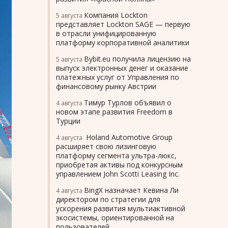
Компания Lockton
5 августа
представляет Lockton SAGE — первую
в отрасли унифицированную
платформу корпоративной аналитики
Bybit.eu получила лицензию на
5 августа
выпуск электронных денег и оказание
платежных услуг от Управления по
финансовому рынку Австрии
Тимур Турлов объявил о
4 августа
новом этапе развития Freedom в
Турции
Holand Automotive Group
4 августа
расширяет свою лизинговую
платформу сегмента ультра-люкс,
приобретая активы под конкурсным
управлением John Scotti Leasing Inc.
BingX назначает Кевина Ли
4 августа
директором по стратегии для
ускорения развития мультиактивной
экосистемы, ориентированной на
пользователей