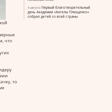
Первый благотворительный
4 августа
день Академии «Ангелы Плющенко»
собрал детей со всей страны
икой
оверные
м, что
угих
лидеру
емии
ачку, то
ме