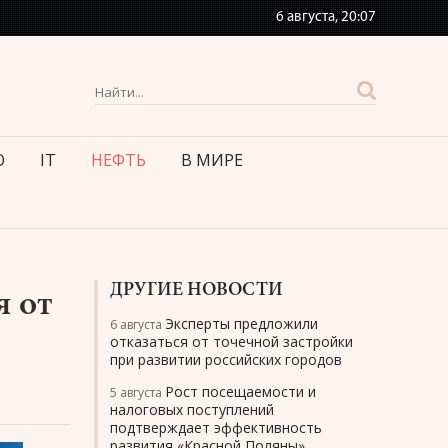
6 августа,
20:07
О
IT
НЕФТЬ
В МИРЕ
ДРУГИЕ НОВОСТИ
я от
Эксперты предложили
6 августа
отказаться от точечной застройки
при развитии российских городов
Рост посещаемости и
5 августа
налоговых поступлений
подтверждает эффективность
развития «Красной Поляны»