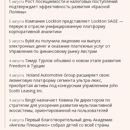
Рост посещаемости и налоговых поступлений
5 августа
подтверждает эффективность развития «Красной
Поляны»
Компания Lockton представляет Lockton SAGE —
5 августа
первую в отрасли унифицированную платформу
корпоративной аналитики
Bybit.eu получила лицензию на выпуск
5 августа
электронных денег и оказание платежных услуг от
Управления по финансовому рынку Австрии
Тимур Турлов объявил о новом этапе развития
4 августа
Freedom в Турции
Holand Automotive Group расширяет свою
4 августа
лизинговую платформу сегмента ультра-люкс,
приобретая активы под конкурсным управлением John
Scotti Leasing Inc.
BingX назначает Кевина Ли директором по
4 августа
стратегии для ускорения развития мультиактивной
экосистемы, ориентированной на пользователей
Первый благотворительный день Академии
4 августа
«Ангелы Плющенко» собрал детей со всей страны