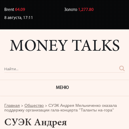
Brent
64.09
Золото
1,277.80
8 августа,
17:11
МЕНЮ
Главная
>
Общество
>
СУЭК Андрея Мельниченко оказала
поддержку организации гала-концерта "Таланты на-гора"
СУЭК Андрея