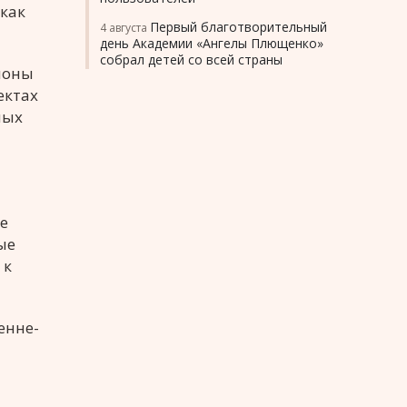
как
Первый благотворительный
4 августа
день Академии «Ангелы Плющенко»
собрал детей со всей страны
йоны
ектах
ных
й
е
ые
 к
енне-