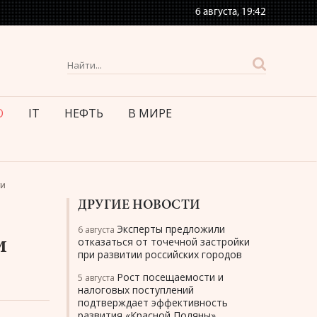
6 августа,
19:42
О
IT
НЕФТЬ
В МИРЕ
ти
ДРУГИЕ НОВОСТИ
Эксперты предложили
6 августа
и
отказаться от точечной застройки
при развитии российских городов
Рост посещаемости и
5 августа
налоговых поступлений
подтверждает эффективность
развития «Красной Поляны»