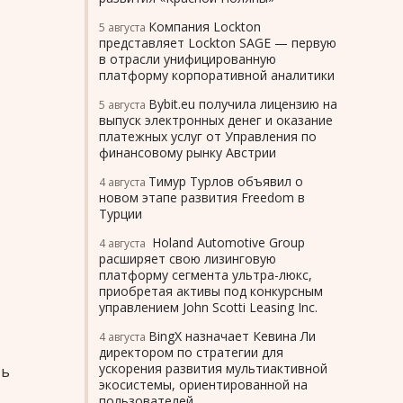
Компания Lockton
5 августа
представляет Lockton SAGE — первую
в отрасли унифицированную
платформу корпоративной аналитики
Bybit.eu получила лицензию на
5 августа
выпуск электронных денег и оказание
платежных услуг от Управления по
финансовому рынку Австрии
Тимур Турлов объявил о
4 августа
новом этапе развития Freedom в
Турции
Holand Automotive Group
4 августа
расширяет свою лизинговую
платформу сегмента ультра-люкс,
приобретая активы под конкурсным
управлением John Scotti Leasing Inc.
BingX назначает Кевина Ли
4 августа
директором по стратегии для
ускорения развития мультиактивной
ть
экосистемы, ориентированной на
пользователей