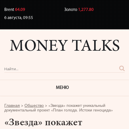
Brent
64.09
Золото
1,277.80
6 августа,
09:55
МЕНЮ
Главная
>
Общество
>
«Звезда» покажет уникальный
документальный проект «План голода. Истоки геноцида»
«Звезда» покажет