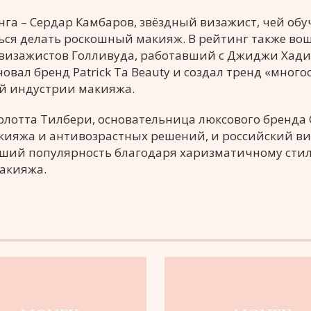
нга – Сердар Камбаров, звёздный визажист, чей о
ся делать роскошный макияж. В рейтинг также вош
 визажистов Голливуда, работавший с Джиджи Хади
вал бренд Patrick Ta Beauty и создал тренд «много
ой индустрии макияжа.
рлотта Тилбери, основательница люксового бренда C
макияжа и антивозрастных решений, и российский в
вший популярность благодаря харизматичному сти
акияжа.