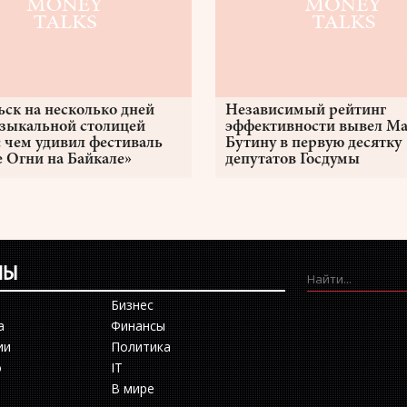
ьск на несколько дней
Независимый рейтинг
узыкальной столицей
эффективности вывел М
: чем удивил фестиваль
Бутину в первую десятку
 Огни на Байкале»
депутатов Госдумы
ЛЫ
Бизнес
а
Финансы
ии
Политика
о
IT
В мире