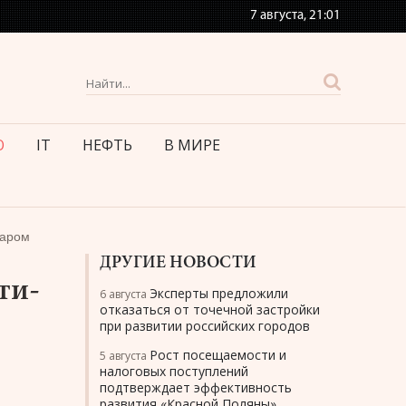
7 августа,
21:01
О
IT
НЕФТЬ
В МИРЕ
даром
ДРУГИЕ НОВОСТИ
ти-
Эксперты предложили
6 августа
отказаться от точечной застройки
при развитии российских городов
Рост посещаемости и
5 августа
налоговых поступлений
подтверждает эффективность
развития «Красной Поляны»