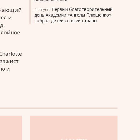
бучающий
Первый благотворительный
4 августа
день Академии «Ангелы Плющенко»
ёл и
собрал детей со всей страны
д,
слойное
harlotte
изажист
лю и