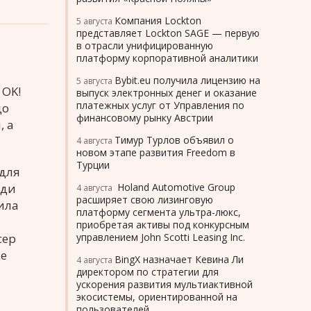
Компания Lockton
5 августа
представляет Lockton SAGE — первую
в отрасли унифицированную
платформу корпоративной аналитики
Bybit.eu получила лицензию на
5 августа
 OK!
выпуск электронных денег и оказание
платежных услуг от Управления по
до
финансовому рынку Австрии
, а
Тимур Турлов объявил о
4 августа
новом этапе развития Freedom в
Турции
 для
еди
Holand Automotive Group
4 августа
расширяет свою лизинговую
вила
платформу сегмента ультра-люкс,
приобретая активы под конкурсным
сер
управлением John Scotti Leasing Inc.
же
BingX назначает Кевина Ли
4 августа
директором по стратегии для
ускорения развития мультиактивной
экосистемы, ориентированной на
пользователей