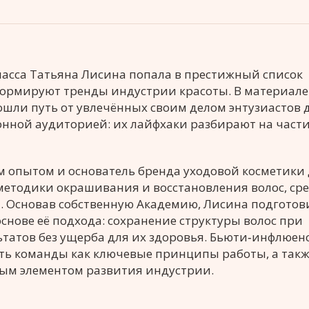
ласса Татьяна Лисина попала в престижный список
ормируют тренды индустрии красоты. В материале
ошли путь от увлечённых своим делом энтузиастов 
ной аудиторией: их лайфхаки разбирают на части
м опытом и основатель бренда уходовой косметики
 методики окрашивания и восстановления волос, ср
lond. Основав собственную Академию, Лисина подгото
основе её подхода: сохранение структуры волос при
татов без ущерба для их здоровья. Бьюти‑инфлюен
сть команды как ключевые принципы работы, а так
ым элементом развития индустрии.