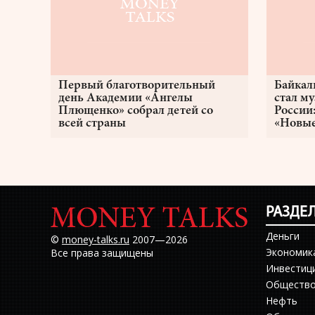
Первый благотворительный
Байкал
день Академии «Ангелы
стал м
Плющенко» собрал детей со
России
всей страны
«Новые
РАЗДЕ
Деньги
©
money-talks.ru
2007—2026
Экономик
Все права защищены
Инвестиц
Обществ
Нефть