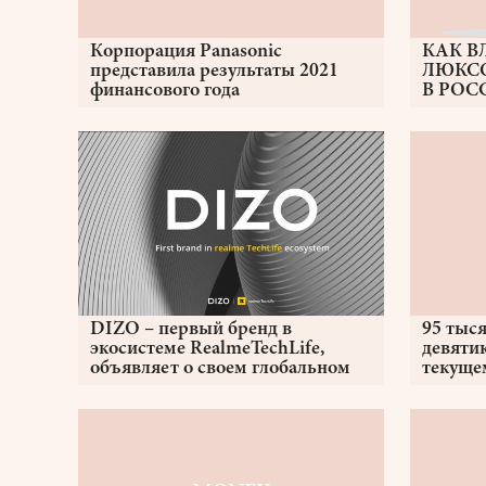
Корпорация Panasonic
КАК В
представила результаты 2021
ЛЮКС
финансового года
В РОС
РОСК
ПОСЛ
DIZO – первый бренд в
95 тыс
экосистеме RealmeTechLife,
девятик
объявляет о своем глобальном
текуще
запуске
экзаме