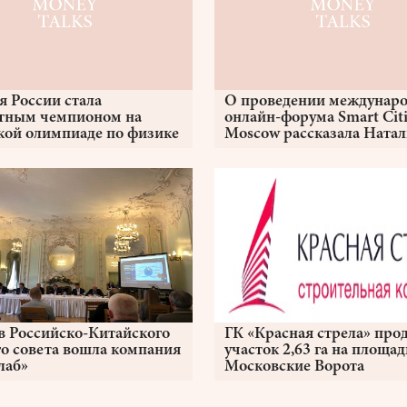
я России стала
О проведении междунаро
тным чемпионом на
онлайн-форума Smart Citi
кой олимпиаде по физике
Moscow рассказала Натал
Сергунина
ав Российско-Китайского
ГК «Красная стрела» про
го cовета вошла компания
участок 2,63 га на площад
лаб»
Московские Ворота