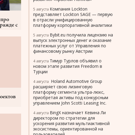
Компания Lockton
5 августа
представляет Lockton SAGE — первую
в отрасли унифицированную
 про
платформу корпоративной аналитики
ражде с
Bybit.eu получила лицензию на
5 августа
выпуск электронных денег и оказание
платежных услуг от Управления по
финансовому рынку Австрии
Тимур Турлов объявил о
4 августа
новом этапе развития Freedom в
Турции
Holand Automotive Group
4 августа
расширяет свою лизинговую
платформу сегмента ультра-люкс,
роектов
приобретая активы под конкурсным
управлением John Scotti Leasing Inc.
BingX назначает Кевина Ли
4 августа
директором по стратегии для
ускорения развития мультиактивной
экосистемы, ориентированной на
пользователей