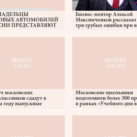
ЛАДЕЛЬЦЫ
Бизнес-ментор Алексей
ОВЫХ АВТОМОБИЛЕЙ
Максимченков рассказал
СИИ ПРЕДСТАВЛЯЮТ
три грубых ошибки при в
ОШНУЮ ЖИЗНЬ
конкурентами
Е ПАНДЕМИИ
яч московских
Московские школьники
лассников сдадут в
подготовили более 300 п
м году выпускные
в рамках «Учебного дня в
ны
библиотеке»