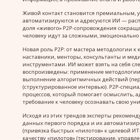
Живой контакт становится премиальным, у
автоматизируются и адресуются ИИ — распр
доля «живого» Р2Р-сопровождения сокращает
человеку идут за сложными, эмоциональн
Новая роль Р2P: от мастера методологии к 
наставники, менторы, консультанты и мед
инструментами. ИИ может взять на себя сл
воспроизведены: применение методологии,
выполнение алгоритмичных действий (пер
(структурированное интервью). Р2P-специ
процессов, который помогает осмыслить, а
требование к человеку осознавать свою ун
Исходя из этих трендов эксперты рекоменд
данных первого порядка и их автоматизир
(привязка быстрых «пилотов» к целевой ИТ-
качеству «пилотов» (тестирование, управ