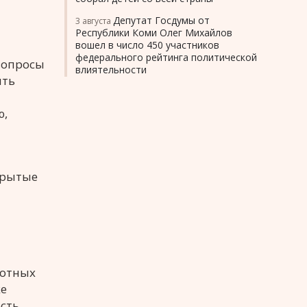
Депутат Госдумы от
3 августа
Республики Коми Олег Михайлов
вошел в число 450 участников
федерального рейтинга политической
вопросы
влиятельности
ыть
ю,
крытые
лотных
же
ость