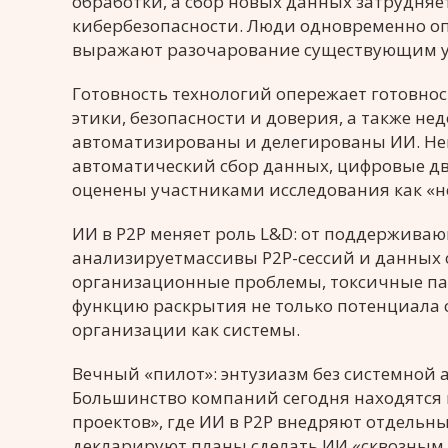
обработки, а сбор новых данных затрудняе
кибербезопасности. Люди одновременно оп
выражают разочарование существующим у
Готовность технологий опережает готовно
этики, безопасности и доверия, а также не
автоматизированы и делегированы ИИ. Не
автоматический сбор данных, цифровые дво
оценены участниками исследования как «
ИИ в P2P меняет роль L&D: от поддержива
анализируетмассивы Р2Р-сессий и данных 
организационные проблемы, токсичные па
функцию раскрытия не только потенциала с
организации как системы.
Вечный «пилот»: энтузиазм без системной
Большинство компаний сегодня находятся 
проектов», где ИИ в Р2Р внедряют отдельн
декларируют планы сделать ИИ «сквозным эл