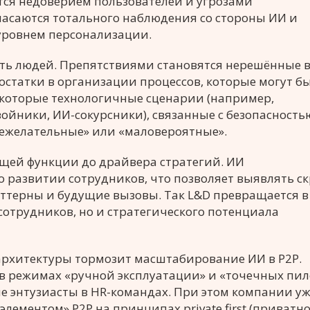
тся недоверием пользователей и угрозами
асаются тотального наблюдения со стороны ИИ и
ровнем персонализации.
сть людей. Препятствиями становятся нерешённые 
достатки в организации процессов, которые могут б
которые технологичные сценарии (например,
йники, ИИ-сокурсники), связанные с безопасность
нежелательные» или «маловероятные».
ющей функции до драйвера стратегий. ИИ
о развитии сотрудников, что позволяет выявлять с
ттерны и будущие вызовы. Так L&D превращается в
отрудников, но и стратегического потенциала
 архитектуры тормозит масштабирование ИИ в Р2P.
в режимах «ручной эксплуатации» и «точечных пи
ые энтузиасты в HR-командах. При этом компании у
ементом» Р2Р на принципах private first (приватн