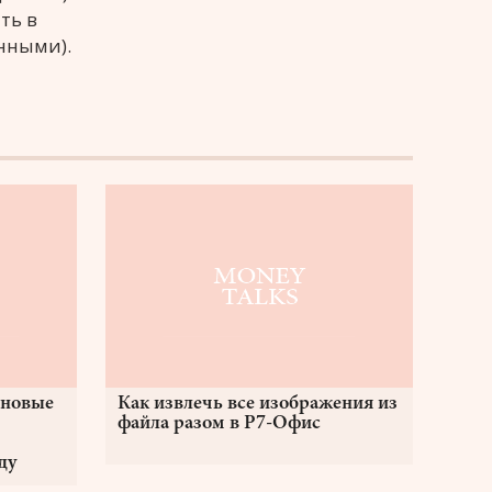
ть в
анными).
 новые
Как извлечь все изображения из
файла разом в Р7-Офис
ду