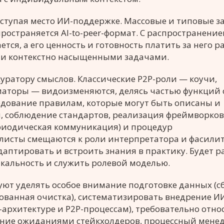
ступая место ИИ-поддержке. Массовые и типовые з
остраняется АI-to-peer-формат. С распространени
ся, а его ценность и готовность платить за него ра
о и контекстно насыщенными задачами.
куратору смыслов. Классические Р2Р-роли — коучи,
иаторы — видоизменяются, делясь частью функций 
едование правилам, которые могут быть описаны и
 соблюдение стандартов, реализация фреймворков
иодическая коммуникация) и процедур
алисты смещаются к роли интерпретатора и фасили
даптировать и встроить знания в практику. Будет р
икальность и служить ролевой моделью.
уют уделять особое внимание подготовке данных (с
ованная очистка), систематизировать внедрение И
архитектуре и P2P-процессам), требовательно отно
ление ожиданиями стейкхолдеров, процессный мене