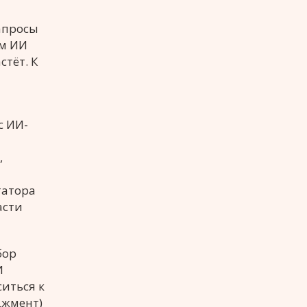
апросы
ем ИИ
стёт. К
с ИИ-
,
татора
асти
бор
И
ситься к
джмент)