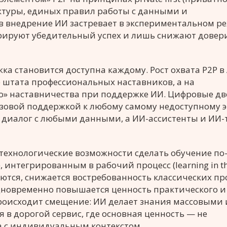
ектуры, единых правил работы с данными и
 внедрение ИИ застревает в экспериментальном р
рируют убедительный успех и лишь снижают довери
 становится доступна каждому. Рост охвата P2P в A
 штата профессиональных наставников, а на
» наставничества при поддержке ИИ. Цифровые д
зовой поддержкой к любому самому недоступному э
и диалог с любыми данными, а ИИ-ассистенты и ИИ
технологические возможности сделать обучение по
, интегрированным в рабочий процесс (learning in the
аются, снижается востребованность классических п
дновременно повышается ценность практического и
роисходит смещение: ИИ делает знания массовыми 
в дорогой сервис, где основная ценность — не
а с индивидуальным контекстом.