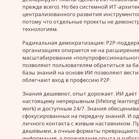
прежде всего). Но без системной ИТ-архит
централизованного развития инструментов
потому что отдельные проекты не демонст
технологиям.
Радикальная демократизация: Р2P-поддержка
организациях опирается не на расширение
масштабирование «полупрофессионального
позволяют пользователям обратиться за ба
базы знаний на основе ИИ позволяют вест
облегчают вход в профессию P2P.
Знания дешевеют, опыт дорожает. ИИ даёт 
настоящему непрерывным (lifelong learning)
work) и доступным 24/7. Знания обесценив
сфокусированных на передачу знаний. И о
личного контакта с живым наставником. П
дешёвыми, а очные форматы превращаются 
информация, а проживание опыта и работ