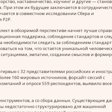
орство, наставничество, коучинг и другие — станов
. При этом их будущее заключается в сотрудничеств
ечается в совместном исследовании Сбера и
 Р2Р.
лект в обозримой перспективе начнет лучше справл
рационная поддержка, соблюдение стандартов и сл
а необходимости следить за соблюдением стандарт
ваться на том, что остаётся уникальной человечес
и ситуациями, эмпатии, создании смыслов и форми
нтервью с 32 представителями российских и иност
более 160 мировых источников, форсайт-сессий с
омпаний и опросе 559 респондентов, выявило вос
инструментов, а со сбора данных. Существующие да
ны недостаточно структурировано для машинной