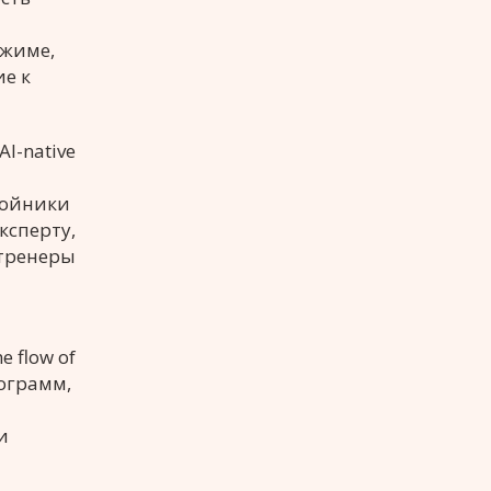
ежиме,
е к
l-native
войники
ксперту,
-тренеры
-
 flow of
рограмм,
и