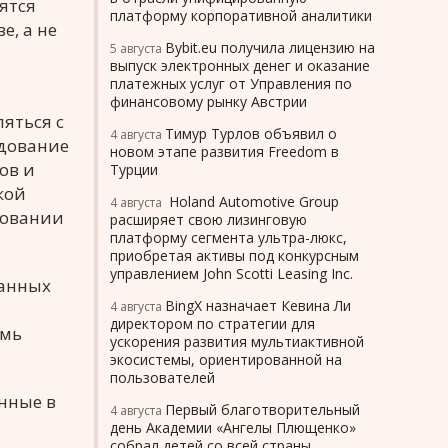
ятся
платформу корпоративной аналитики
е, а не
Bybit.eu получила лицензию на
5 августа
выпуск электронных денег и оказание
платежных услуг от Управления по
финансовому рынку Австрии
яться с
Тимур Турлов объявил о
4 августа
едование
новом этапе развития Freedom в
ов и
Турции
кой
Holand Automotive Group
4 августа
ровании
расширяет свою лизинговую
платформу сегмента ультра-люкс,
приобретая активы под конкурсным
управлением John Scotti Leasing Inc.
ранных
BingX назначает Кевина Ли
4 августа
директором по стратегии для
емь
ускорения развития мультиактивной
экосистемы, ориентированной на
пользователей
нные в
Первый благотворительный
4 августа
день Академии «Ангелы Плющенко»
собрал детей со всей страны