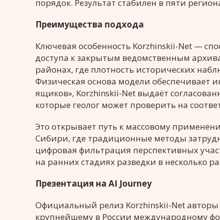
порядок. Результат стабилен в пяти регион
Преимущества подхода
Ключевая особенность Korzhinskii-Net — сп
доступа к закрытым ведомственным архива
районах, где плотность исторических набл
Физическая основа модели обеспечивает и
ящиков», Korzhinskii-Net выдаёт согласова
которые геолог может проверить на соотве
Это открывает путь к массовому применени
Сибири, где традиционные методы затрудн
цифровая фильтрация перспективных участ
на ранних стадиях разведки в несколько ра
Презентация на AI Journey
Официальный релиз Korzhinskii-Net авторы
крупнейшему в России международному фо