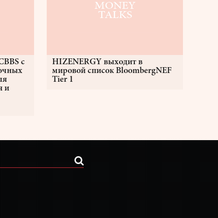
CBBS с
HIZENERGY выходит в
очных
мировой список BloombergNEF
ля
Tier 1
я и