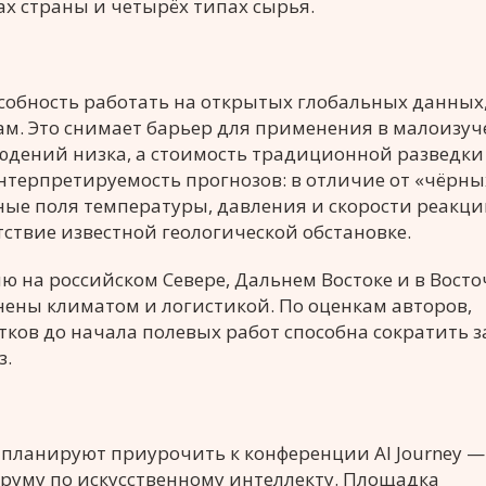
ах страны и четырёх типах сырья.
особность работать на открытых глобальных данных,
м. Это снимает барьер для применения в малоизу
юдений низка, а стоимость традиционной разведки
нтерпретируемость прогнозов: в отличие от «чёрны
нные поля температуры, давления и скорости реакци
тствие известной геологической обстановке.
ю на российском Севере, Дальнем Востоке и в Вост
ены климатом и логистикой. По оценкам авторов,
ков до начала полевых работ способна сократить 
з.
 планируют приурочить к конференции AI Journey —
руму по искусственному интеллекту. Площадка