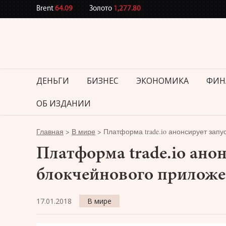
Brent
64.09
Золото
1,277.80
ДЕНЬГИ
БИЗНЕС
ЭКОНОМИКА
ФИН
ОБ ИЗДАНИИ
Главная
>
В мире
>
Платформа trade.io анонсирует зап
Платформа trade.io ано
блокчейнового прилож
17.01.2018
В мире