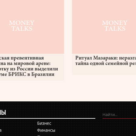
ская превентивная
Ритуал Мазараки: неразг
на на мировой арене:
тайна одной семейной р
отку из России выделили
уме БРИКС в Бразилии
ЛЫ
Бизнес
а
Финансы