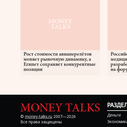
Рост стоимости авиаперелётов
Россий
меняет рыночную динамику, а
медици
Египет сохраняет конкурентные
разраб
позиции
на фор
РАЗДЕ
Деньги
©
money-talks.ru
2007—2026
Экономик
Все права защищены