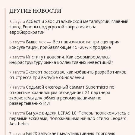
ДРУГИЕ НОВОСТИ
Асбест и хаос итальянской металлургии: главный
8 августа
завод Европы под угрозой закрытия из-за
евробюрократии
Выше чек — без навязчивости: три сценария
8 августа
консультации, прибавляющие 15–20% к продаже
Институт доверия. Как сформировалась
7 августа
инфраструктуру рынка коллективных инвестиций?
Эксперт рассказал, как избавить разработчиков
7 августа
от стресса при выпуске обновлений
Седьмой ежегодный саммит Supermicro по
7 августа
открытым хранилищам объединяет 21 партнера
экосистемы для обмена рекомендациями по
развертыванию ИИ
Вы уже видели LEPAS L8. Теперь познакомьтесь с
7 августа
первыми эскизами, положившими начало стилю Leopard
Aesthetics
BingX запускает мультиактивную торговую
7 августа