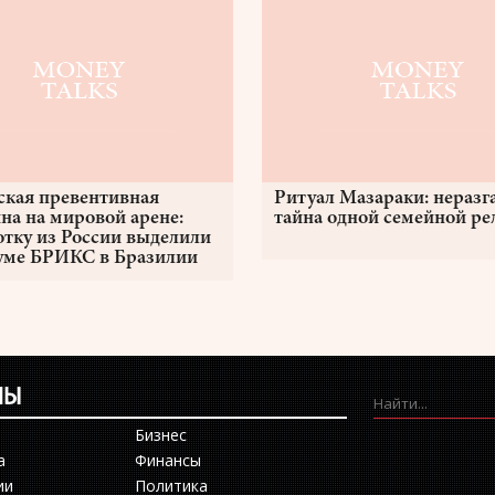
ская превентивная
Ритуал Мазараки: неразг
на на мировой арене:
тайна одной семейной р
отку из России выделили
уме БРИКС в Бразилии
ЛЫ
Бизнес
а
Финансы
ии
Политика