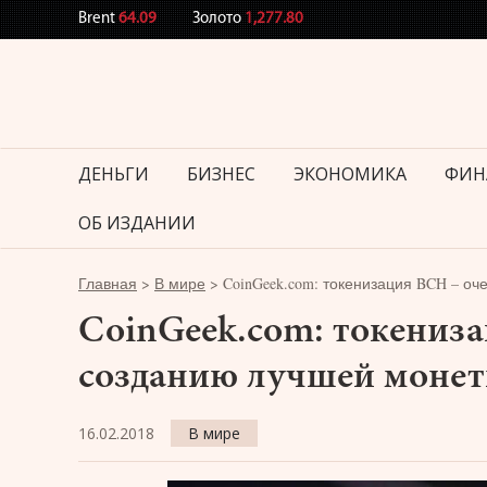
Brent
64.09
Золото
1,277.80
ДЕНЬГИ
БИЗНЕС
ЭКОНОМИКА
ФИН
ОБ ИЗДАНИИ
Главная
>
В мире
>
CoinGeek.com: токенизация BCH – о
CoinGeek.com: токениза
созданию лучшей монет
16.02.2018
В мире