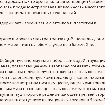
спела доказать, что оригинальная концепция Сатоси
то есть продемонстрировала возможность массовог
льзованием современных технологий.
оддерживать токенизацию активов и платежей в
ржке широкого спектра транзакций, поскольку они
ом мире – или в любом случае не в блокчейне, –
 обобщённую систему или набор взаимодействующи
нта, позволяющее ему: безопасно создавать токены
и пользователей; получать токены от пользователе
их в первоначальную криптовалюту в конце их жиз
, способное встраиваться в существующие криптова
ошельками и позволяющее пользователям просматр
купать; аудиторское решение, дающее третьей стор
ерждать статус всех выпущенных токенов в блокче