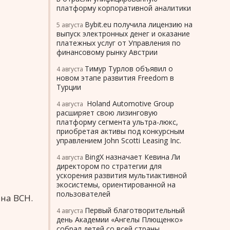
платформу корпоративной аналитики
Bybit.eu получила лицензию на
5 августа
выпуск электронных денег и оказание
платежных услуг от Управления по
финансовому рынку Австрии
Тимур Турлов объявил о
4 августа
новом этапе развития Freedom в
Турции
Holand Automotive Group
4 августа
расширяет свою лизинговую
платформу сегмента ультра-люкс,
приобретая активы под конкурсным
управлением John Scotti Leasing Inc.
BingX назначает Кевина Ли
4 августа
директором по стратегии для
ускорения развития мультиактивной
экосистемы, ориентированной на
пользователей
на BCH.
Первый благотворительный
4 августа
день Академии «Ангелы Плющенко»
собрал детей со всей страны