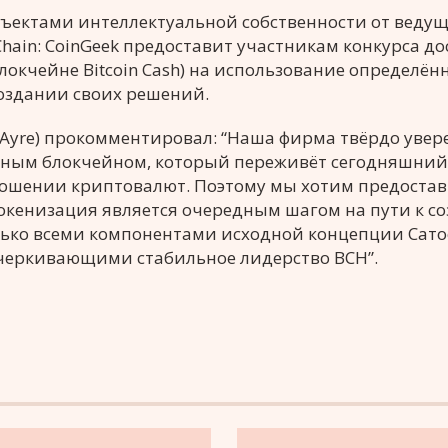
бъектами интеллектуальной собственности от ведущ
ain: CoinGeek предоставит участникам конкурса до
окчейне Bitcoin Cash) на использование определён
создании своих решений.
n Ayre) прокомментировал: “Наша фирма твёрдо увер
инным блокчейном, который переживёт сегодняшни
ношении криптовалют. Поэтому мы хотим предоста
Токенизация является очередным шагом на пути к с
ько всеми компонентами исходной концепции Сатос
черкивающими стабильное лидерство ВСН”.