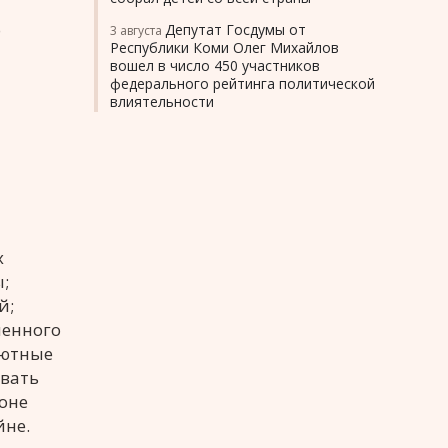
о
Депутат Госдумы от
3 августа
Республики Коми Олег Михайлов
вошел в число 450 участников
федерального рейтинга политической
влиятельности
х
;
й;
ненного
лютные
ивать
оне
йне.