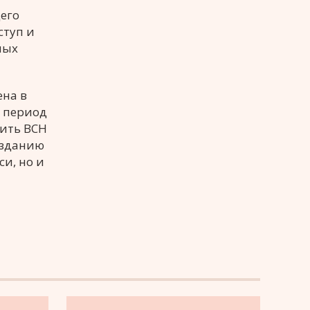
его
ступ и
ных
ена в
й период
вить ВСН
озданию
и, но и