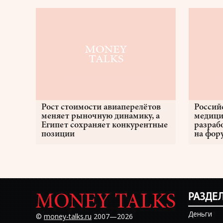
Рост стоимости авиаперелётов
Россий
меняет рыночную динамику, а
медици
Египет сохраняет конкурентные
разраб
позиции
на фор
РАЗДЕ
Деньги
©
money-talks.ru
2007—2026