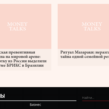
ская превентивная
Ритуал Мазараки: неразг
на на мировой арене:
тайна одной семейной р
отку из России выделили
уме БРИКС в Бразилии
ЛЫ
Бизнес