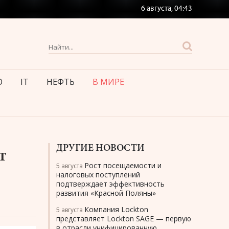
6 августа,
04:43
О
IT
НЕФТЬ
В МИРЕ
ДРУГИЕ НОВОСТИ
т
Рост посещаемости и
5 августа
налоговых поступлений
подтверждает эффективность
развития «Красной Поляны»
Компания Lockton
5 августа
представляет Lockton SAGE — первую
в отрасли унифицированную