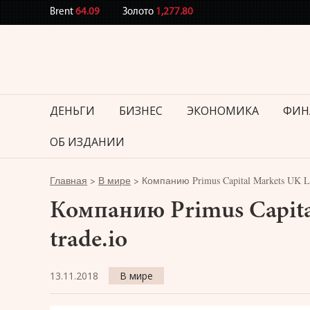
Brent
64.09
Золото
1,277.80
ДЕНЬГИ
БИЗНЕС
ЭКОНОМИКА
ФИН
ОБ ИЗДАНИИ
Главная
>
В мире
>
Компанию Primus Capital Markets UK L
Компанию Primus Capita
trade.io
13.11.2018
В мире