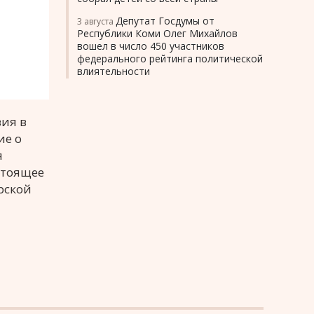
Депутат Госдумы от
3 августа
Республики Коми Олег Михайлов
вошел в число 450 участников
федерального рейтинга политической
влиятельности
вия в
ие о
я
стоящее
рской