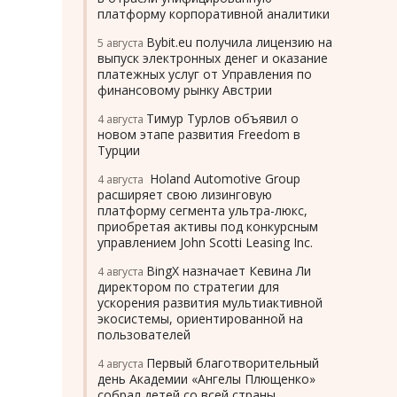
платформу корпоративной аналитики
Bybit.eu получила лицензию на
5 августа
выпуск электронных денег и оказание
платежных услуг от Управления по
финансовому рынку Австрии
Тимур Турлов объявил о
4 августа
новом этапе развития Freedom в
Турции
Holand Automotive Group
4 августа
расширяет свою лизинговую
платформу сегмента ультра-люкс,
приобретая активы под конкурсным
управлением John Scotti Leasing Inc.
BingX назначает Кевина Ли
4 августа
директором по стратегии для
ускорения развития мультиактивной
экосистемы, ориентированной на
пользователей
Первый благотворительный
4 августа
день Академии «Ангелы Плющенко»
собрал детей со всей страны