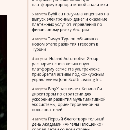
платформу корпоративной аналитики
Bybit.eu получила лицензию на
5 августа
выпуск электронных денег и оказание
платежных услуг от Управления по
финансовому рынку Австрии
Тимур Турлов объявил о
4 августа
новом этапе развития Freedom в
Турции
Holand Automotive Group
4 августа
расширяет свою лизинговую
платформу сегмента ультра-люкс,
приобретая активы под конкурсным
управлением John Scotti Leasing Inc.
BingX назначает Кевина Ли
4 августа
директором по стратегии для
ускорения развития мультиактивной
экосистемы, ориентированной на
пользователей
Первый благотворительный
4 августа
день Академии «Ангелы Плющенко»
собрал детей со всей страны