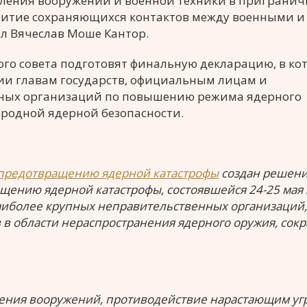
ления вооружений и военной техники в приграни
звитие сохраняющихся контактов между военными и
л Вячеслав Моше Кантор.
го совета подготовят финальную декларацию, в ко
ии главам государств, официальным лицам и
ных организаций по повышению режима ядерного
родной ядерной безопасности.
предотвращению ядерной катастрофы
создан решен
ению ядерной катастрофы, состоявшейся 24-25 мая
наиболее крупных неправительственных организаций,
в области нераспространения ядерного оружия, сок
щения вооружений, противодействие нарастающим уг