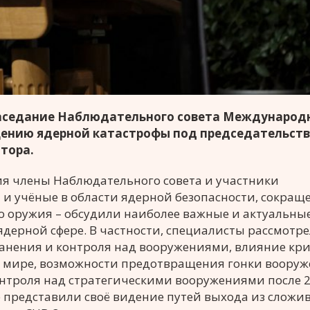
 заседание Наблюдательного совета Международ
щению ядерной катастрофы под председательст
нтора.
ия члены Наблюдательного совета и участники
и учёные в области ядерной безопасности, сокращ
 оружия – обсудили наиболее важные и актуальны
дерной сфере. В частности, специалисты рассмотр
ранения и контроля над вооружениями, влияние кри
в мире, возможности предотвращения гонки вооруж
онтроля над стратегическими вооружениями после 
е представили своё видение путей выхода из сложи