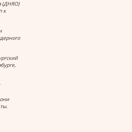
я (ДНЯО)
п к
и
ядерного
ургский
бурге,
к
 они
ты.