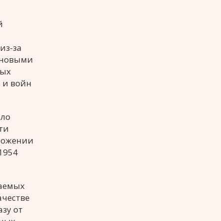
й
из-за
 новыми
ных
 и войн
ыло
ти
оложении
1954
даемых
ачестве
зу от