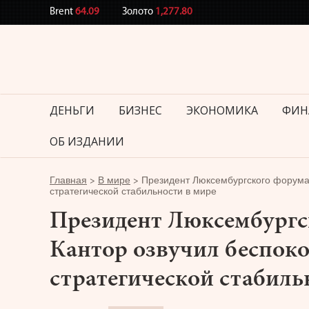
Brent
64.09
Золото
1,277.80
ДЕНЬГИ
БИЗНЕС
ЭКОНОМИКА
ФИН
ОБ ИЗДАНИИ
Главная
>
В мире
>
Президент Люксембургского форума 
стратегической стабильности в мире
Президент Люксембургс
Кантор озвучил беспоко
стратегической стабиль