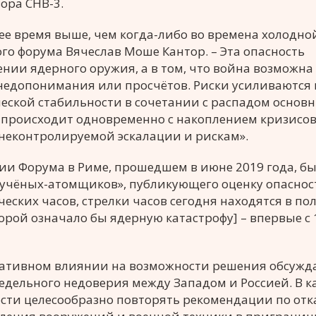
ора СНВ-3.
ее время выше, чем когда-либо во времена холодно
го форума Вячеслав Моше Кантор. – Эта опасность
ии ядерного оружия, а в том, что война возможна 
 недопонимания или просчётов. Риски усиливаются
еской стабильности в сочетании с распадом основ
 происходит одновременно с накоплением кризисов
к неконтролируемой эскалации и рискам».
и Форума в Риме, прошедшем в июне 2019 года, б
я учёных-атомщиков», публикующего оценку опаснос
ских часов, стрелки часов сегодня находятся в п
орой означало бы ядерную катастрофу] – впервые с 
егативном влиянии на возможности решения обсуж
ельного недоверия между Западом и Россией. В к
сти целесообразно повторять рекомендации по отка