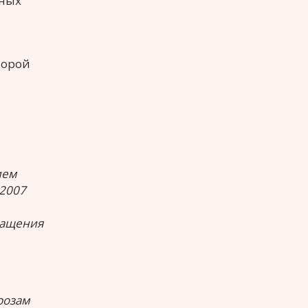
чных
торой
ием
 2007
ращения
розам