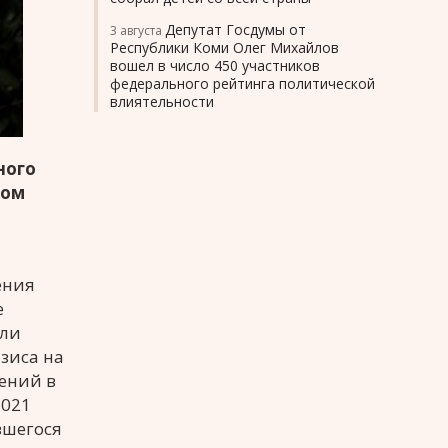
Депутат Госдумы от
3 августа
Республики Коми Олег Михайлов
вошел в число 450 участников
федерального рейтинга политической
влиятельности
ного
вом
ения
е
ели
зиса на
ений в
2021
вшегося