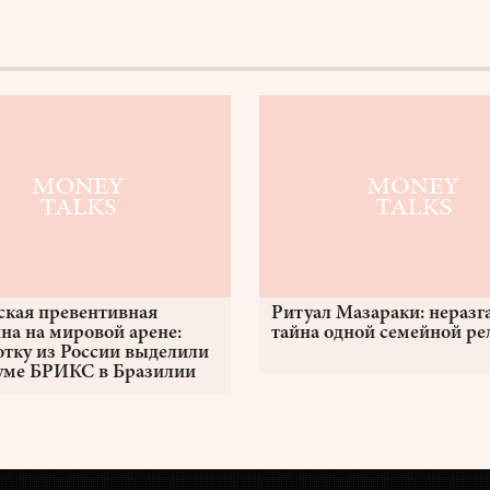
ская превентивная
Ритуал Мазараки: неразг
на на мировой арене:
тайна одной семейной р
отку из России выделили
уме БРИКС в Бразилии