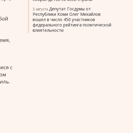
Депутат Госдумы от
3 августа
Республики Коми Олег Михайлов
бой
вошел в число 450 участников
федерального рейтинга политической
влиятельности
емя,
еся с
том
иль.