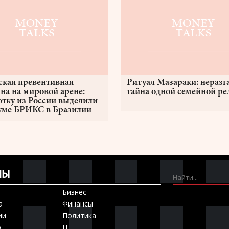
ская превентивная
Ритуал Мазараки: неразг
на на мировой арене:
тайна одной семейной р
отку из России выделили
уме БРИКС в Бразилии
ЛЫ
Бизнес
а
Финансы
ии
Политика
о
IT