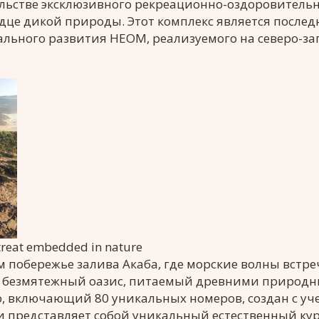
льстве эксклюзивного рекреационно-оздоровитель
дце дикой природы. Этот комплекс является послед
льного развития НЕОМ, реализуемого на северо-за
treat embedded in nature
м побережье залива Акаба, где морские волны встре
ает безмятежный оазис, питаемый древними природ
, включающий 80 уникальных номеров, создан с уч
 и представляет собой уникальный естественный кур