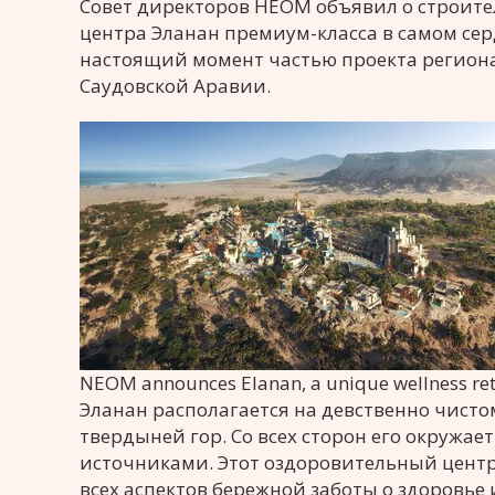
Совет директоров НЕОМ объявил о строите
центра Эланан премиум-класса в самом сер
настоящий момент частью проекта региона
Саудовской Аравии.
NEOM announces Elanan, a unique wellness re
Эланан располагается на девственно чисто
твердыней гор. Со всех сторон его окруж
источниками. Этот оздоровительный центр
всех аспектов бережной заботы о здоровье