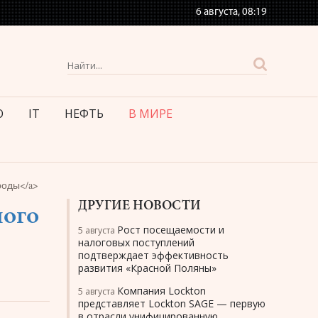
6 августа,
08:19
О
IT
НЕФТЬ
В МИРЕ
роды</a>
ДРУГИЕ НОВОСТИ
ного
Рост посещаемости и
5 августа
налоговых поступлений
подтверждает эффективность
развития «Красной Поляны»
Компания Lockton
5 августа
представляет Lockton SAGE — первую
в отрасли унифицированную