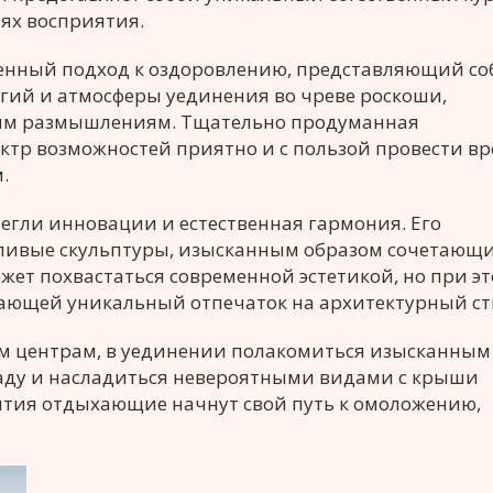
ях восприятия.
менный подход к оздоровлению, представляющий со
гий и атмосферы уединения во чреве роскоши,
ым размышлениям. Тщательно продуманная
ктр возможностей приятно и с пользой провести вр
.
легли инновации и естественная гармония. Его
ливые скульптуры, изысканным образом сочетающи
ет похвастаться современной эстетикой, но при э
ающей уникальный отпечаток на архитектурный ст
ым центрам, в уединении полакомиться изысканным
саду и насладиться невероятными видами с крыши
ытия отдыхающие начнут свой путь к омоложению,