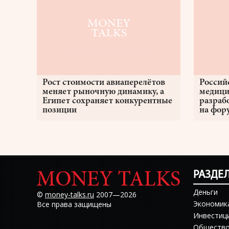
Рост стоимости авиаперелётов
Россий
меняет рыночную динамику, а
медици
Египет сохраняет конкурентные
разраб
позиции
на фор
РАЗДЕ
Деньги
©
money-talks.ru
2007—2026
Экономик
Все права защищены
Инвестиц
Обществ