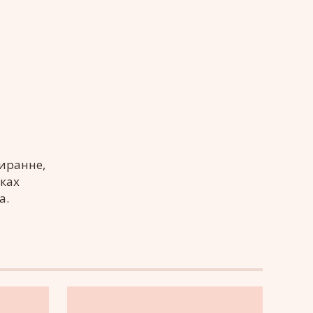
иранне,
ках
а.