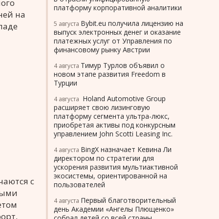
ного
платформу корпоративной аналитики
ней на
Bybit.eu получила лицензию на
5 августа
паде
выпуск электронных денег и оказание
платежных услуг от Управления по
финансовому рынку Австрии
Тимур Турлов объявил о
4 августа
новом этапе развития Freedom в
Турции
Holand Automotive Group
4 августа
расширяет свою лизинговую
платформу сегмента ультра-люкс,
приобретая активы под конкурсным
управлением John Scotti Leasing Inc.
BingX назначает Кевина Ли
4 августа
директором по стратегии для
ускорения развития мультиактивной
экосистемы, ориентированной на
чаются с
пользователей
ными
Первый благотворительный
4 августа
етом
день Академии «Ангелы Плющенко»
орт,
собрал детей со всей страны