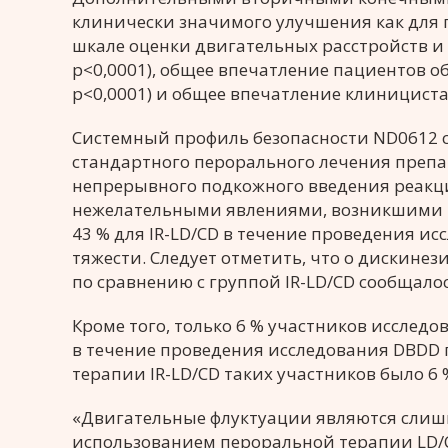
клинически значимого улучшения как для п
шкале оценки двигательных расстройств и бол
p<0,0001), общее впечатление пациентов об 
p<0,0001) и общее впечатление клинициста об
Системный профиль безопасности ND0612 
стандартного перорального лечения препар
непрерывного подкожного введения реакци
нежелательными явлениями, возникшими по
43 % для IR-LD/CD в течение проведения ис
тяжести. Следует отметить, что о дискине
по сравнению с группой IR-LD/CD сообщалос
Кроме того, только 6 % участников исслед
в течение проведения исследования DBDD п
терапии IR-LD/CD таких участников было 6 
«Двигательные флуктуации являются слиш
использованием пероральной терапии LD/C