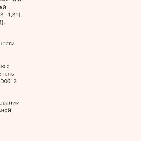
щей
 -1,81],
],
ности
ию с
епень
ND0612
довании
ьной