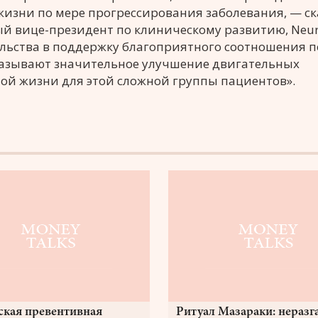
изни по мере прогрессирования заболевания, — ск
ный вице-президент по клиническому развитию, Neu
ельства в поддержку благоприятного соотношения 
казывают значительное улучшение двигательных
ной жизни для этой сложной группы пациентов».
ская превентивная
Ритуал Мазараки: неразг