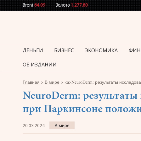
Brent
64.09
Золото
1,277.80
ДЕНЬГИ
БИЗНЕС
ЭКОНОМИКА
ФИН
ОБ ИЗДАНИИ
Главная
>
В мире
>
<a>NeuroDerm: результаты исследов
NeuroDerm: результаты
при Паркинсоне полож
20.03.2024
В мире