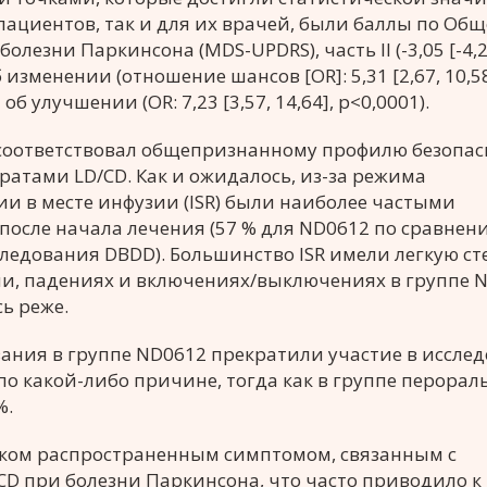
ациентов, так и для их врачей, были баллы по Об
езни Паркинсона (MDS-UPDRS), часть II (-3,05 [-4,28,
изменении (отношение шансов [OR]: 5,31 [2,67, 10,58
 улучшении (OR: 7,23 [3,57, 14,64], р<0,0001).
соответствовал общепризнанному профилю безопас
атами LD/CD. Как и ожидалось, из-за режима
и в месте инфузии (ISR) были наиболее частыми
сле начала лечения (57 % для ND0612 по сравнен
следования DBDD). Большинство ISR имели легкую ст
зии, падениях и включениях/выключениях в группе 
ь реже.
ования в группе ND0612 прекратили участие в иссле
о какой-либо причине, тогда как в группе перорал
%.
ком распространенным симптомом, связанным с
D при болезни Паркинсона, что часто приводило к