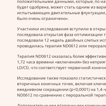
положительными данными, которые, по на
будет одобрена, может стать одним из вар
испытывающих двигательные флуктуации, 
было очень ограничено».
Участники исследования вступили в открыт
последовала открытая фаза оптимизации т
последовали 12 недель двойных слепых исп
проводилась терапия ND0612 или перораль
Терапия ND0612 оказалась более эффективн
1,72 часа времени «включения» без неприя
LD/CD, что соответствует первичной конеч
Исследование также показало статистичес
вторичных конечных точек, включая ключ
ежедневном сокращении (p<0,0001) на 1,4
ND0612 по сравнению с пероральной терапи
Дополнительными вторичными конечными 