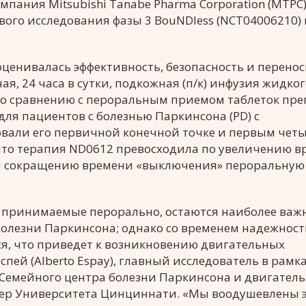
мпания Mitsubishi Tanabe Pharma Corporation (MTPC)
ого исследования фазы 3 BouNDless (NCT04006210) 
 оценивалась эффективность, безопасность и перено
, 24 часа в сутки, подкожная (п/к) инфузия жидког
по сравнению с пероральным приемом таблеток пре
для пациентов с болезнью Паркинсона (PD) с
овали его первичной конечной точке и первым чет
что терапия ND0612 превосходила по увеличению в
 и сокращению времени «выключения» пероральную
, принимаемые перорально, остаются наиболее ва
олезни Паркинсона; однако со временем надежност
я, что приведет к возникновению двигательных
спей (Alberto Espay), главный исследователь в рамк
 Семейного центра болезни Паркинсона и двигател
днер Университета Цинциннати. «Мы воодушевлены 