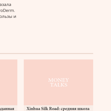
азала
roDerm.
пользы и
аданная
Xinhua Silk Road: средняя школа