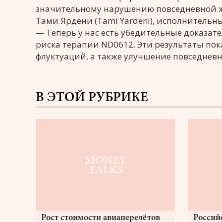
значительному нарушению повседневной ж
Тами Ярдени (Tami Yardeni), исполнитель
— Теперь у нас есть убедительные доказат
риска терапии ND0612. Эти результаты по
флуктуаций, а также улучшение повседнев
В ЭТОЙ РУБРИКЕ
Рост стоимости авиаперелётов
Россий