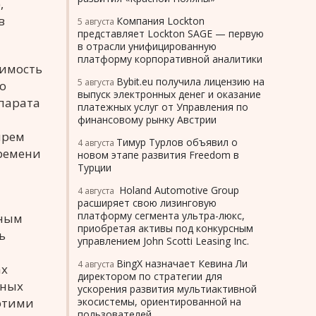
,
в
Компания Lockton
5 августа
представляет Lockton SAGE — первую
в отрасли унифицированную
платформу корпоративной аналитики
симость
Bybit.eu получила лицензию на
5 августа
о
выпуск электронных денег и оказание
парата
платежных услуг от Управления по
финансовому рынку Австрии
ырем
Тимур Турлов объявил о
4 августа
ремени
новом этапе развития Freedom в
Турции
Holand Automotive Group
4 августа
расширяет свою лизинговую
платформу сегмента ультра-люкс,
жным
приобретая активы под конкурсным
ь
управлением John Scotti Leasing Inc.
BingX назначает Кевина Ли
4 августа
ах
директором по стратегии для
ьных
ускорения развития мультиактивной
этими
экосистемы, ориентированной на
пользователей