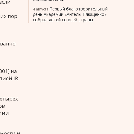
если
Первый благотворительный
4 августа
день Академии «Ангелы Плющенко»
их пор
собрал детей со всей страны
й
ованно
001) на
пией IR-
четырех
ом
апии
мости и