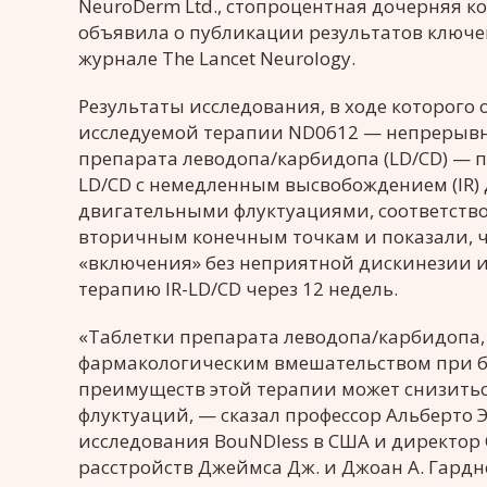
NeuroDerm Ltd., стопроцентная дочерняя ко
объявила о публикации результатов ключев
журнале The Lancet Neurology.
Результаты исследования, в ходе которого
исследуемой терапии ND0612 — непрерывная
препарата леводопа/карбидопа (LD/CD) — 
LD/CD с немедленным высвобождением (IR) 
двигательными флуктуациями, соответств
вторичным конечным точкам и показали, 
«включения» без неприятной дискинезии
терапию IR-LD/CD через 12 недель.
«Таблетки препарата леводопа/карбидопа
фармакологическим вмешательством при б
преимуществ этой терапии может снизитьс
флуктуаций, — сказал профессор Альберто Э
исследования BouNDless в США и директор
расстройств Джеймса Дж. и Джоан А. Гар