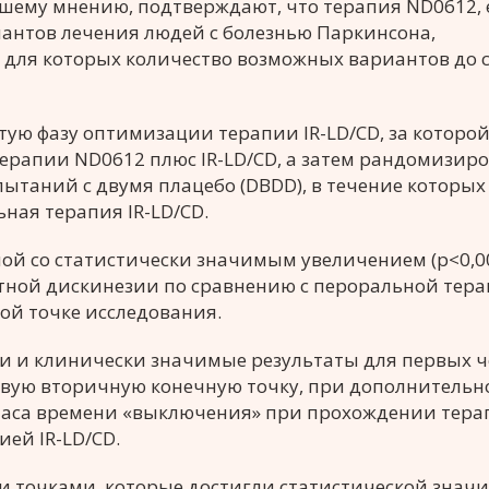
шему мнению, подтверждают, что терапия ND0612, 
иантов лечения людей с болезнью Паркинсона,
для которых количество возможных вариантов до с
ую фазу оптимизации терапии IR-LD/CD, за которо
ерапии ND0612 плюс IR-LD/CD, а затем рандомизир
ытаний с двумя плацебо (DBDD), в течение которых
ная терапия IR-LD/CD.
ой со статистически значимым увеличением (p<0,0
тной дискинезии по сравнению с пероральной тера
ной точке исследования.
ки и клинически значимые результаты для первых 
евую вторичную конечную точку, при дополнительн
-часа времени «выключения» при прохождении тер
ей IR-LD/CD.
точками, которые достигли статистической значи