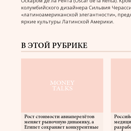
Оскаром де ла Рента (Oscar de la Renta). К
колумбийского дизайнера Сильвия Черасси (
«латиноамериканской элегантности», пре
яркие культуры Латинской Америки.
В ЭТОЙ РУБРИКЕ
Рост стоимости авиаперелётов
Россий
меняет рыночную динамику, а
медици
Египет сохраняет конкурентные
разраб