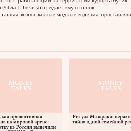
роме того, работающий на территории курорта бутик
Silvia Tcherassi) придает ему оттенок
дставляя эксклюзивные модные изделия, проставля
ская превентивная
Ритуал Мазараки: неразг
на на мировой арене:
тайна одной семейной р
отку из России выделили