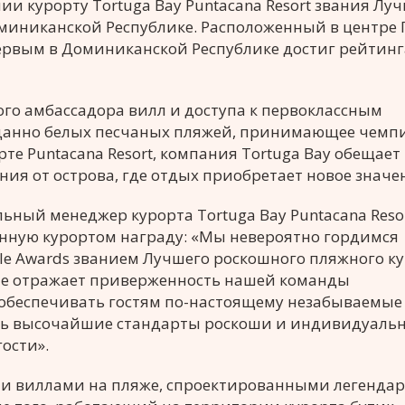
ении курорту Tortuga Bay Puntacana Resort звания Л
иниканской Республике. Расположенный в центре 
 первым в Доминиканской Республике достиг рейтинг
ого амбассадора вилл и доступа к первоклассным
зданно белых песчаных пляжей, принимающее чем
орте Puntacana Resort, компания Tortuga Bay обещает
я от острова, где отдых приобретает новое значе
альный менеджер курорта Tortuga Bay Puntacana Resor
енную курортом награду: «Мы невероятно гордимся
le Awards званием Лучшего роскошного пляжного ку
ие отражает приверженность нашей команды
 обеспечивать гостям по-настоящему незабываемые
ь высочайшие стандарты роскоши и индивидуальн
ости».
ыми виллами на пляже, спроектированными легенда