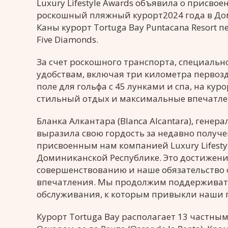
Luxury Lifestyle Awards объявила о присво
роскошный пляжный курорт2024 года в Дом
Каны курорт Tortuga Bay Puntacana Resort
Five Diamonds.
За счет роскошного транспорта, специальн
удобствам, включая три километра перво
поле для гольфа с 45 лунками и спа, на кур
стильный отдых и максимальные впечатлени
Бланка Алкантара (Blanca Alcantara), генер
выразила свою гордость за недавно получ
присвоенным нам компанией Luxury Lifesty
Доминиканской Республике. Это достижен
совершенствованию и наше обязательство
впечатления. Мы продолжим поддерживат
обслуживания, к которым привыкли наши г
Курорт Tortuga Bay располагает 13 частн