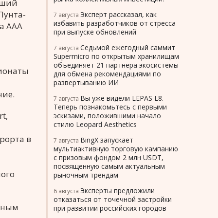
учший
Пунта-
Эксперт рассказал, как
7 августа
избавить разработчиков от стресса
а AAA
при выпуске обновлений
Седьмой ежегодный саммит
7 августа
Supermicro по открытым хранилищам
объединяет 21 партнера экосистемы
пионаты
для обмена рекомендациями по
развертыванию ИИ
ние.
Вы уже видели LEPAS L8.
7 августа
Теперь познакомьтесь с первыми
t,
эскизами, положившими начало
стилю Leopard Aesthetics
рорта в
BingX запускает
7 августа
мультиактивную торговую кампанию
с призовым фондом 2 млн USDT,
посвященную самым актуальным
ого
рыночным трендам
Эксперты предложили
6 августа
отказаться от точечной застройки
рным
при развитии российских городов