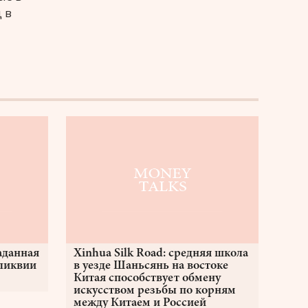
 в
аданная
Xinhua Silk Road: средняя школа
еликвии
в уезде Шаньсянь на востоке
Китая способствует обмену
искусством резьбы по корням
между Китаем и Россией