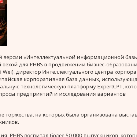
й версии «Интеллектуальной информационной баз
й вехой для PHBS в продвижении бизнес-образовани
ei Wei), директор Интеллектуального центра корпор
китайская корпоративная база данных, использующ
альную технологическую платформу ExpertCPT, кот
просы предприятий и исследования вариантов
е торжества, на которых была организована выста
кников.
я, PHBS воспитал более 50 000 выпускников, котор