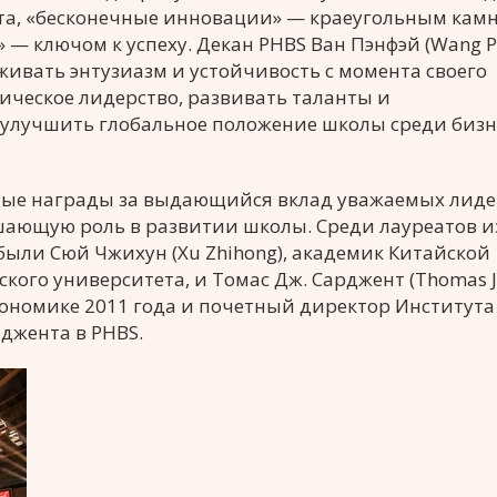
та, «бесконечные инновации» — краеугольным кам
— ключом к успеху. Декан PHBS Ван Пэнфэй (Wang Pe
живать энтузиазм и устойчивость с момента своего
ическое лидерство, развивать таланты и
улучшить глобальное положение школы среди бизн
ые награды за выдающийся вклад уважаемых лиде
ешающую роль в развитии школы. Среди лауреатов и
ыли Сюй Чжихун (Xu Zhihong), академик Китайской
ого университета, и Томас Дж. Сарджент (Thomas J
экономике 2011 года и почетный директор Института
джента в PHBS.