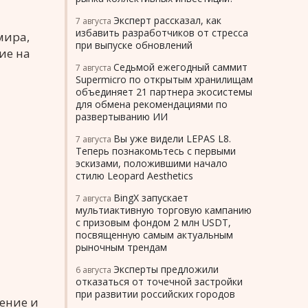
Эксперт рассказал, как
7 августа
избавить разработчиков от стресса
мира,
при выпуске обновлений
ие на
Седьмой ежегодный саммит
7 августа
Supermicro по открытым хранилищам
объединяет 21 партнера экосистемы
для обмена рекомендациями по
развертыванию ИИ
Вы уже видели LEPAS L8.
7 августа
Теперь познакомьтесь с первыми
эскизами, положившими начало
стилю Leopard Aesthetics
BingX запускает
7 августа
мультиактивную торговую кампанию
с призовым фондом 2 млн USDT,
посвященную самым актуальным
рыночным трендам
Эксперты предложили
6 августа
отказаться от точечной застройки
при развитии российских городов
дение и