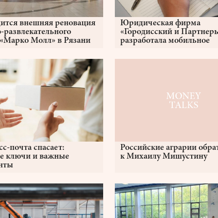
ится внешняя реновация
Юридическая фирма
о-развлекательного
«Городисский и Партнер
 «Марко Молл» в Рязани
разработала мобильное
приложение для управле
патентами и товарными 
с-почта спасает:
Российские аграрии обра
е ключи и важные
к Михаилу Мишустину
нты