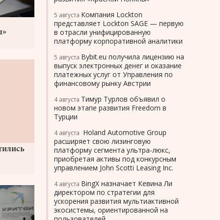
Компания Lockton
5 августа
представляет Lockton SAGE — первую
в отрасли унифицированную
ы»
платформу корпоративной аналитики
ния
Bybit.eu получила лицензию на
5 августа
знаками
выпуск электронных денег и оказание
платежных услуг от Управления по
финансовому рынку Австрии
Тимур Турлов объявил о
4 августа
новом этапе развития Freedom в
Турции
Holand Automotive Group
4 августа
расширяет свою лизинговую
тились
платформу сегмента ультра-люкс,
приобретая активы под конкурсным
управлением John Scotti Leasing Inc.
BingX назначает Кевина Ли
4 августа
директором по стратегии для
ускорения развития мультиактивной
экосистемы, ориентированной на
пользователей