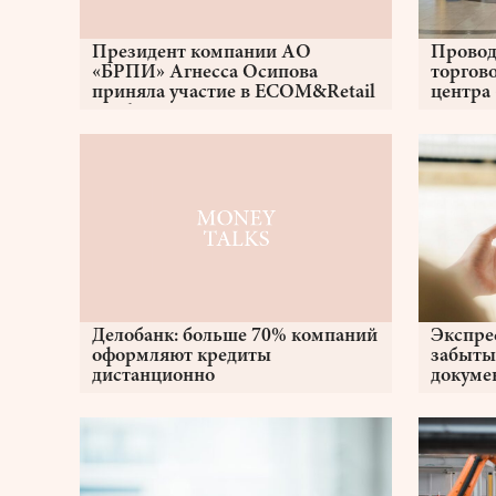
Президент компании АО
Провод
«БРПИ» Агнесса Осипова
торгов
приняла участие в ECOM&Retail
центра
Week 2024
Делобанк: больше 70% компаний
Экспрес
оформляют кредиты
забыты
дистанционно
докуме