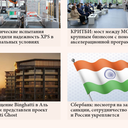
ические испытания
КРИТБИ: мост между М
рдили надежность XPS в
крупным бизнесом с по
мальных условиях
акселерационной прогр
ение Binghatti в Аль
Сбербанк: несмотря на з
: представлен проект
санкции, сотрудничеств
ti Ghost
и России укрепляется