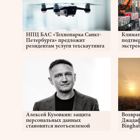
НПЦ БАС «Технопарка Санкт-
Климат
Петербурга» предложит
подтве
резидентам услуги техскаутинга
экстре
от «Кубит Практик»
Алексей Кузовкин: защита
Возвращ
персональных данных
Джадаф
становится неотъемлемой
Binghat
частью жизни