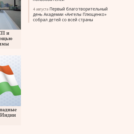
Первый благотворительный
4 августа
день Академии «Ангелы Плющенко»
собрал детей со всей страны
СП и
мощью
аммы
ападные
о Индии