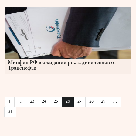
Минфин РФ в ожидании роста дивидендов от
Транснефти
1
…
23
24
25
26
27
28
29
…
31