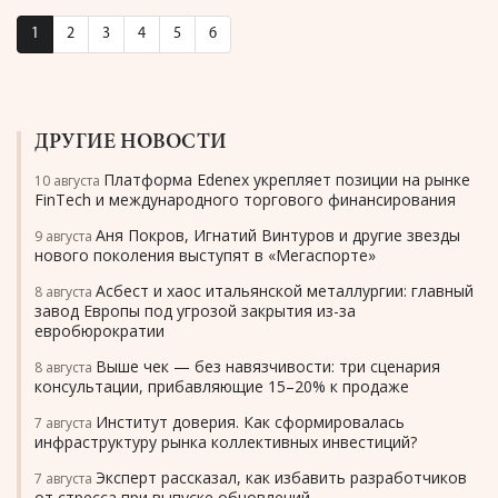
1
2
3
4
5
6
ДРУГИЕ НОВОСТИ
Платформа Edenex укрепляет позиции на рынке
10 августа
FinTech и международного торгового финансирования
Аня Покров, Игнатий Винтуров и другие звезды
9 августа
нового поколения выступят в «Мегаспорте»
Асбест и хаос итальянской металлургии: главный
8 августа
завод Европы под угрозой закрытия из-за
евробюрократии
Выше чек — без навязчивости: три сценария
8 августа
консультации, прибавляющие 15–20% к продаже
Институт доверия. Как сформировалась
7 августа
инфраструктуру рынка коллективных инвестиций?
Эксперт рассказал, как избавить разработчиков
7 августа
от стресса при выпуске обновлений