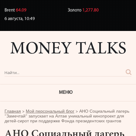
Brent
64.09
Золото
1,277.80
6 августа,
10:49
МЕНЮ
Главная
>
Мой персональный блог
>
АНО Социальный лагерь
"Замечтай" запускает на Алтае уникальный кинопроект для
детей-сирот при поддержке Фонда президентских грантов
АНО Социальный лагерь