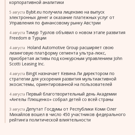
корпоративной аналитики
Bybit.eu получила лицензию на выпуск
5 августа
электронных денег и оказание платежных услуг от
Управления по финансовому рынку Австрии
Тимур Турлов объявил о новом этапе развития
4 августа
Freedom в Турции
Holand Automotive Group расширяет свою
4 августа
лизинговую платформу сегмента ультра-люкс,
приобретая активы под конкурсным управлением John
Scotti Leasing Inc.
BingX назначает Кевина Ли директором по
4 августа
стратегии для ускорения развития мультиактивной
экосистемы, ориентированной на пользователей
Первый благотворительный день Академии
4 августа
«Ангелы Плющенко» собрал детей со всей страны
Депутат Госдумы от Республики Коми Олег
3 августа
Михайлов вошел в число 450 участников федерального
рейтинга политической влиятельности