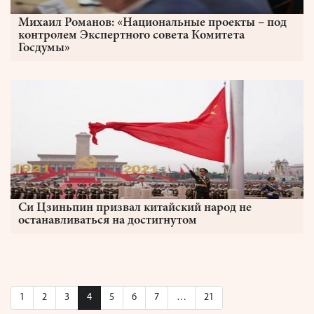
Михаил Романов: «Национальные проекты – под
контролем Экспертного совета Комитета
Госдумы»
Си Цзиньпин призвал китайский народ не
останавливаться на достигнутом
1
2
3
4
5
6
7
…
21