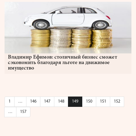
Владимир Ефимов: столичный бизнес сможет
сэкономить благодаря льготе на движимое
имущество
1
…
146
147
148
149
150
151
152
…
157