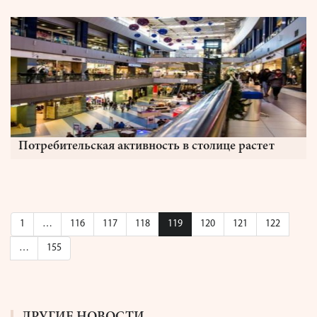
Потребительская активность в столице растет
1
…
116
117
118
119
120
121
122
…
155