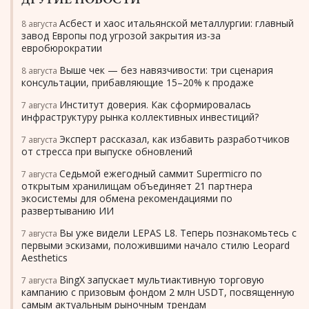
ДРУГИЕ НОВОСТИ
Асбест и хаос итальянской металлургии: главный
8 августа
завод Европы под угрозой закрытия из-за
евробюрократии
Выше чек — без навязчивости: три сценария
8 августа
консультации, прибавляющие 15–20% к продаже
Институт доверия. Как сформировалась
7 августа
инфраструктуру рынка коллективных инвестиций?
Эксперт рассказал, как избавить разработчиков
7 августа
от стресса при выпуске обновлений
Седьмой ежегодный саммит Supermicro по
7 августа
открытым хранилищам объединяет 21 партнера
экосистемы для обмена рекомендациями по
развертыванию ИИ
Вы уже видели LEPAS L8. Теперь познакомьтесь с
7 августа
первыми эскизами, положившими начало стилю Leopard
Aesthetics
BingX запускает мультиактивную торговую
7 августа
кампанию с призовым фондом 2 млн USDT, посвященную
самым актуальным рыночным трендам