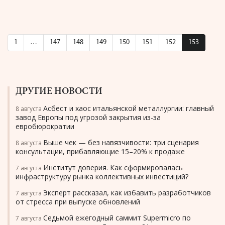
1
…
147
148
149
150
151
152
153
ДРУГИЕ НОВОСТИ
Асбест и хаос итальянской металлургии: главный
8 августа
завод Европы под угрозой закрытия из-за
евробюрократии
Выше чек — без навязчивости: три сценария
8 августа
консультации, прибавляющие 15–20% к продаже
Институт доверия. Как сформировалась
7 августа
инфраструктуру рынка коллективных инвестиций?
Эксперт рассказал, как избавить разработчиков
7 августа
от стресса при выпуске обновлений
Седьмой ежегодный саммит Supermicro по
7 августа